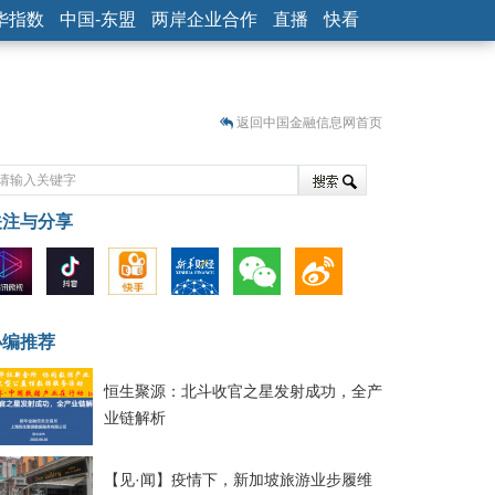
华指数
中国-东盟
两岸企业合作
直播
快看
返回中国金融信息网首页
关注与分享
藏
小编推荐
恒生聚源：北斗收官之星发射成功，全产
业链解析
【见·闻】疫情下，新加坡旅游业步履维