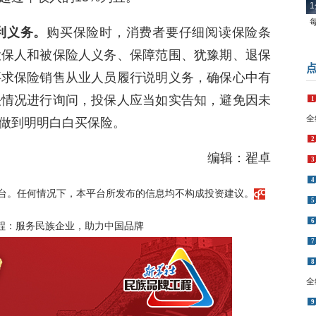
1
利义务。
购买保险时，消费者要仔细阅读保险条
投保人和被保险人义务、保障范围、犹豫期、退保
要求保险销售从业人员履行说明义务，确保心中有
关情况进行询问，投保人应当如实告知，避免因未
1
全
做到明明白白买保险。
2
编辑：翟卓
3
4
台。任何情况下，本平台所发布的信息均不构成投资建议。
5
6
程：服务民族企业，助力中国品牌
7
8
全
9