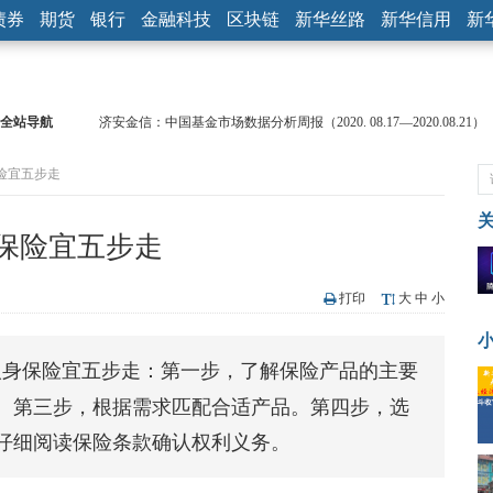
债券
期货
银行
金融科技
区块链
新华丝路
新华信用
新
全站导航
济安金信：中国基金市场数据分析周报（2020. 08.17—2020.08.21）
【见·闻】疫情下，新加坡旅游业步履维艰
险宜五步走
记者手记：疫情下的香港零售业如何浴火重生？
【见·闻】疫情下一家香港传统零售商的转型突围之旅
济安金信：中国基金市场数据分析周报（2020. 07.27—2020.07.31）
保险宜五步走
【新华财经调查】同业存单、结构性存款玩起“跷跷板” 结构性失衡
在“隐秘的角落”
央行公开市场净投放300亿元 短端资金利率明显下行
打印
大
中
小
基本面及股市双轮冲击 债市回调十年期债表现最弱
沥青期货连续两日涨逾3% 沪银及两粕涨势喜人
人身保险宜五步走：第一步，了解保险产品的主要
恒生聚源：北斗收官之星发射成功，全产业链解析
。第三步，根据需求匹配合适产品。第四步，选
仔细阅读保险条款确认权利义务。