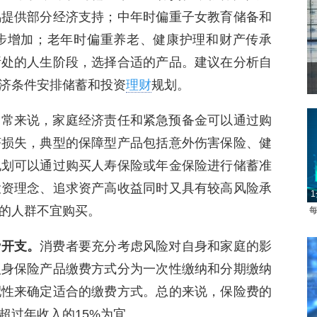
偶提供部分经济支持；中年时偏重子女教育储备和
步增加；老年时偏重养老、健康护理和财产传承
所处的人生阶段，选择合适的产品。建议在分析自
济条件安排储蓄和投资
理财
规划。
通常来说，家庭经济责任和紧急预备金可以通过购
济损失，典型的保障型产品包括意外伤害保险、健
规划可以通过购买人寿保险或年金保险进行储蓄准
投资理念、追求资产高收益同时又具有较高风险承
1
的人群不宜购买。
每
费开支。
消费者要充分考虑风险对自身和家庭的影
人身保险产品缴费方式分为一次性缴纳和分期缴纳
配性来确定适合的缴费方式。总的来说，保险费的
超过年收入的15%为宜。