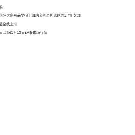
高位
国际大宗商品早报】纽约金价全周累跌约1.7% 芝加
品全线上涨
日回顾(1月13日):A股市场行情