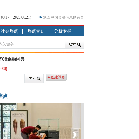
7—2020.08.21）
返回中国金融信息网首页
社会热点
热点专题
分析专栏
？
突围之旅
7—2020.07.31）
跷跷板” 结构性失衡藏
华08金融词典
一词]
显下行
＋创建词条
现最弱
人
焦点
解析
‹
›