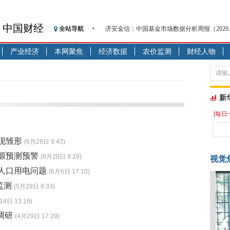
中国财经
全站导航
济安金信：中国基金市场数据分析周报（2020. 08.1
【见·闻】疫情下，新加坡旅游业步履维艰
产业经济
本网聚焦
经济数据
农价监测
财经人物
记者手记：疫情下的香港零售业如何浴火重生
【见·闻】疫情下一家香港传统零售商的转型
济安金信：中国基金市场数据分析周报（2020. 07.2
【新华财经调查】同业存单、结构性存款玩起“
新
在“隐秘的角落”
[每日
央行公开市场净投放300亿元 短端资金利率明
基本面及股市双轮冲击 债市回调十年期债表
策现雏形
(6月26日 9:43)
沥青期货连续两日涨逾3% 沪银及两粕涨势喜
源预测预警
(6月20日 9:29)
视觉
恒生聚源：北斗收官之星发射成功，全产业链
电人口用电问题
(6月6日 17:10)
监测
(5月29日 8:33)
14日 13:16)
调研
(4月29日 17:29)