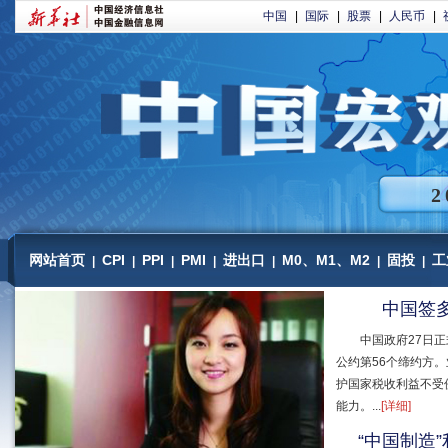
中国
|
国际
|
股票
|
人民币
|
2
网站首页
CPI
PPI
PMI
进出口
M0、M1、M2
固投
工
|
|
|
|
|
|
|
中国签
中国政府27日
公约第56个缔约方
护国家税收利益不受
能力。...
[详细]
“中国制造