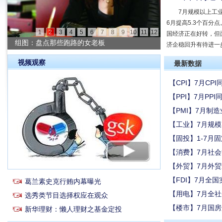
7月规模以上工业
6月提高5.3个百分
1
2
3
4
5
6
7
8
9
10
11
12
国经济正在好转，但
组图：盘点那些跑路的女老板
济企稳回升有待进一步
视频观察
最新数据
【CPI】7月CPI
【PPI】7月PPI
【PMI】7月制造业
【工业】7月规模
【固投】1-7月
【消费】7月社会
【外贸】7月外贸
【FDI】7月全国
葛兰素史克行贿内幕曝光
【用电】7月全社
选秀类节目选择权应在观众
【楼市】7月国房景
新华理财：懒人理财之基金定投