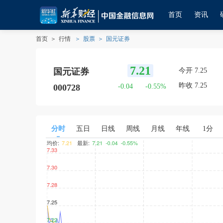
首页
资讯
首页
＞
行情
＞
股票
＞
国元证券
7.21
国元证券
今开
7.25
国元证券
昨收
7.25
000728
-0.04
-0.55
%
分时
五日
日线
周线
月线
年线
1分