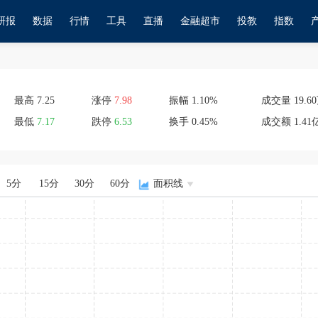
研报
数据
行情
工具
直播
金融超市
投教
指数
最高
7.25
涨停
7.98
振幅
1.10
%
成交量
19.
最低
7.17
跌停
6.53
换手
0.45
%
成交额
1.41
5分
15分
30分
60分
面积线