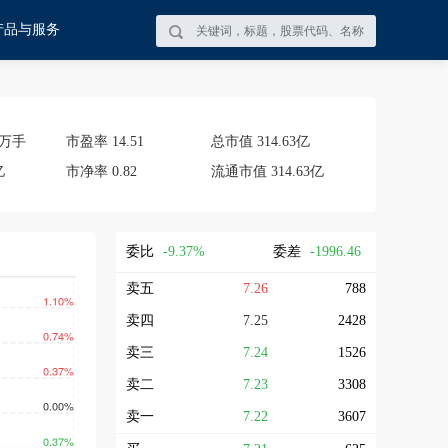
产品与服务
60万手
市盈率
14.51
总市值
314.63亿
亿
市净率
0.82
流通市值
314.63亿
委比
-9.37%
委差
-1996.46
卖五
7.26
788
卖四
7.25
2428
卖三
7.24
1526
卖二
7.23
3308
卖一
7.22
3607