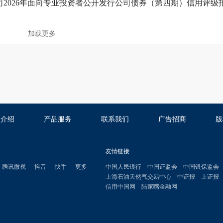
司2026年面向专业投资者公开发行公司债券（第四期）信用评级
加载更多
司介绍
产品服务
联系我们
广告招商
版
友情链接
腾讯微视
抖音
快手
更多
中国人民银行
中国证监会
中国银保监会
上海石油天然气交易中心
中证报
上证报
信用中国网
陆家嘴金融网