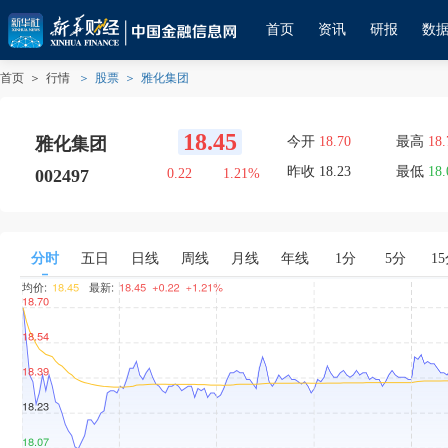
首页
资讯
研报
数
首页
＞
行情
＞
股票
＞
雅化集团
18.45
雅化集团
今开
18.70
最高
18.
雅化集团
昨收
18.23
最低
18.
002497
0.22
1.21
%
分时
五日
日线
周线
月线
年线
1分
5分
1