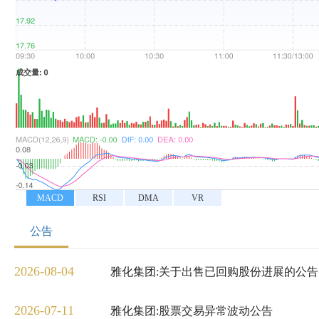
MACD
RSI
DMA
VR
公告
2026-08-04
雅化集团:关于出售已回购股份进展的公告
2026-07-11
雅化集团:股票交易异常波动公告