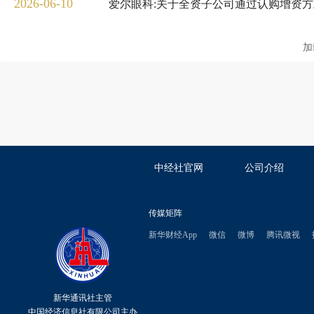
2026-06-10
爱尔眼科:关于全资子公司通过认购增资
加
中经社官网
公司介绍
传媒矩阵
新华财经App
微信
微博
腾讯微视
新华通讯社主管
中国经济信息社有限公司主办