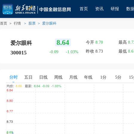
首页
资讯
研报
数
首页
＞
行情
＞
股票
＞
爱尔眼科
8.64
爱尔眼科
今开
8.70
最高
8.7
爱尔眼科
昨收
8.73
最低
8.6
300015
-0.09
-1.03
%
分时
五日
日线
周线
月线
年线
1分
5分
1