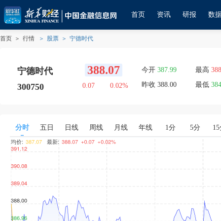
首页
资讯
研报
数
首页
＞
行情
＞
股票
＞
宁德时代
388.07
宁德时代
今开
387.99
最高
388
宁德时代
昨收
388.00
最低
384
300750
0.07
0.02
%
分时
五日
日线
周线
月线
年线
1分
5分
1