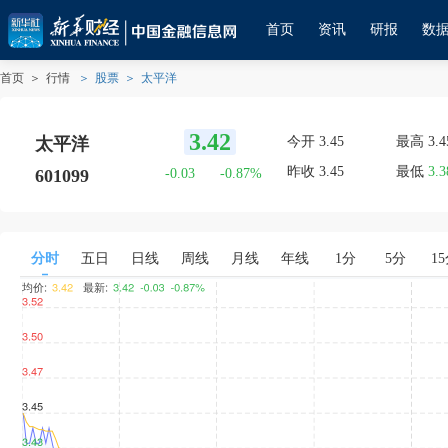
首页
资讯
研报
数
首页
＞
行情
＞
股票
＞
太平洋
3.42
太平洋
今开
3.45
最高
3.4
太平洋
昨收
3.45
最低
3.3
601099
-0.03
-0.87
%
分时
五日
日线
周线
月线
年线
1分
5分
1