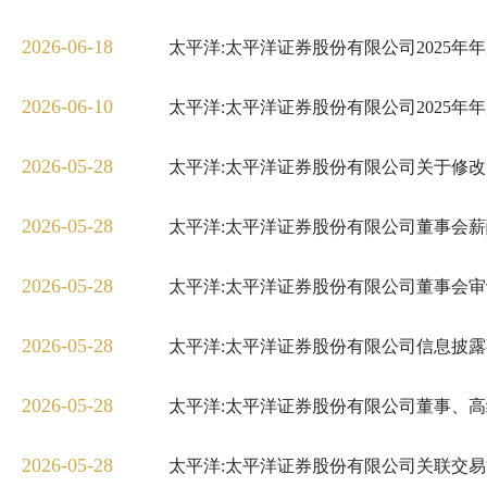
2026-06-18
太平洋:太平洋证券股份有限公司2025年
2026-06-10
太平洋:太平洋证券股份有限公司2025年
2026-05-28
太平洋:太平洋证券股份有限公司关于修
2026-05-28
太平洋:太平洋证券股份有限公司董事会
2026-05-28
太平洋:太平洋证券股份有限公司董事会
2026-05-28
太平洋:太平洋证券股份有限公司信息披
2026-05-28
太平洋:太平洋证券股份有限公司董事、
2026-05-28
太平洋:太平洋证券股份有限公司关联交