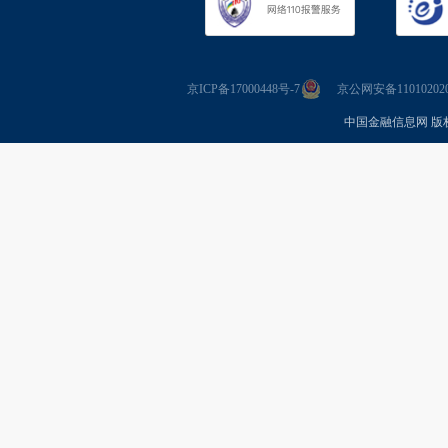
京ICP备17000448号-7
京公网安备110102020
中国金融信息网 版权所有 Co