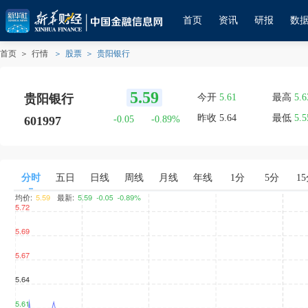
首页
资讯
研报
数
首页
＞
行情
＞
股票
＞
贵阳银行
5.59
贵阳银行
今开
5.61
最高
5.6
贵阳银行
昨收
5.64
最低
5.5
601997
-0.05
-0.89
%
分时
五日
日线
周线
月线
年线
1分
5分
1