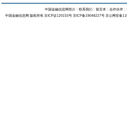
中国金融信息网简介
┊
联系我们
┊
留言本
┊
合作伙伴
┊
中国金融信息网
版权所有
京ICP证120153号
京ICP备19048227号 京公网安备11