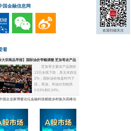
中国金融信息网
欢迎扫描关注
爱看
际大宗商品早报】国际油价窄幅调整 芝加哥农产品
芝加哥主要农产品期价
下跌
13日全线下跌，美玉米跌近
2%；国际油价收盘时均下
跌，美油、布油分别收跌
0.63%和0.24%...
21中国企业家博鳌论坛金融科技赋能乡村振兴高峰论