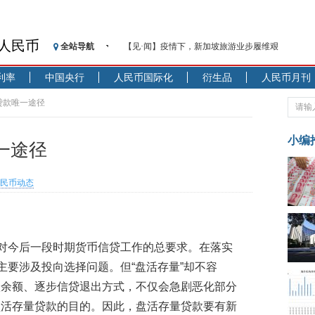
人民币
全站导航
【见·闻】疫情下，新加坡旅游业步履维艰
记者手记：疫情下的香港零售业如何浴火重生？
利率
中国央行
人民币国际化
衍生品
人民币月刊
【见·闻】疫情下一家香港传统零售商的转型突围之
济安金信：中国基金市场数据分析周报（2020. 07.27—2
贷款唯一途径
【新华财经调查】同业存单、结构性存款玩起“跷跷板
在“隐秘的角落”
小编
一途径
央行公开市场净投放300亿元 短端资金利率明显下
基本面及股市双轮冲击 债市回调十年期债表现最弱
民币动态
沥青期货连续两日涨逾3% 沪银及两粕涨势喜人
恒生聚源：北斗收官之星发射成功，全产业链解析
济安金信：中国基金市场数据分析周报（2020. 08.17—2
院对今后一段时期货币信贷工作的总要求。在落实
主要涉及投向选择问题。但“盘活存量”却不容
款余额、逐步信贷退出方式，不仅会急剧恶化部分
盘活存量贷款的目的。因此，盘活存量贷款要有新