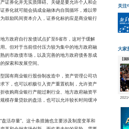
资产证券化并无实质障碍。关键是要允许个人和企
关注
产证券化就可能会搞成金融体内自我循环，难以带
，为鼓励民间资本介入，证券化标的应是商业银行
地方政府自行发债试点扩至6省市，这对于缓解
作用。但对于当前偿付压力较为集中的地方政府融
大家
成熟的市政债市场，以及完善的地方政府债务形成
【国
大的探索和发展空间。
全线
大型国有商业银行股份制改造中，资产管理公司功
要求下，也可以积极引入资产重置机制，允许资产
打折收购商业银行产能过剩行业、地方政府融资平
20
大规模存量贷款的盘活，也可以允许较长时间缓冲
坛
“盘活存量”。这十条措施也主要涉及制度变革和
度变革和金融市场创新，面临着未知的风险，需要