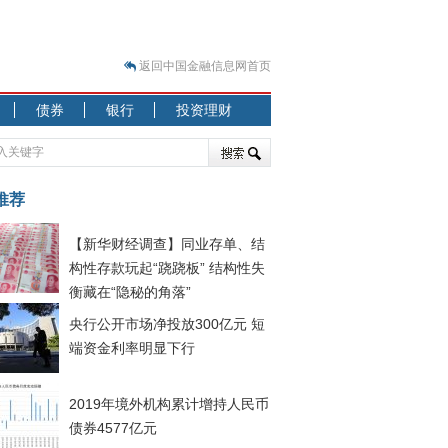
返回中国金融信息网首页
债券
银行
投资理财
旅
020.07.31）
” 结构性失衡藏
推荐
行
【新华财经调查】同业存单、结
构性存款玩起“跷跷板” 结构性失
衡藏在“隐秘的角落”
央行公开市场净投放300亿元 短
020.08.21）
端资金利率明显下行
2019年境外机构累计增持人民币
债券4577亿元