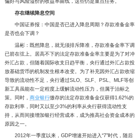
偏好与风险溢价的收益率曲线，这些仍是重点任务。
存在继续降息空间
中国证券报：中国是否已进入降息周期？存款准备金率
是否也会下调？
温彬：既然降息，就无须排斥降准，存款准备金率下调
已箭在弦上。居高不下的法定存款准备金率主要是为了对冲
外汇占款，但随着国际收支日趋平衡，央行通过外汇占款投
放基础货币的机制发生根本改变。为了补充因外汇占款收缩
导致的流动性不足，央行通过SLO、SLF、PSL、MLF等创
新工具虽能在一定程度上缓解流动性压力，但属于治标之
策。同时，
商业银行
缴存的法定存款准备金仅获得1.62%的
存款利率，同时又以至少3%的利率从央行获得流动性支
持，从而间接增加银行经营成本，成为推高社会资金成本的
原因之一。
2012年一季度以来，GDP增速开始进入“7”时代，随后