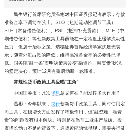
民生银行首席研究员温彬对中国证券报记者表示，存款
准备金率下调箭在弦上。SLO（短期流动性调节工具）、
SLF（常备借贷便利）、PSL（抵押补充贷款）、MLF（中
期借贷便利）等创新政策工具虽能在一定程度上缓解流动性
压力，但属于治标之策。瑞穗证券首席经济学家沈建光表
示，随着外汇占款的降低，维持高准备金率的必要性已降
低。国务院“融十条”表明决策层改变“融资难、融资贵”状况
的坚定决心，预计12月有望启动新一轮降准。
常规性货币政策工具应唱“主角”
中国证券报：此次
降息
意义何在？能发挥多大作用？
温彬：今年以来，
央行
创新货币政策工具，同时使用定
向工具，在稳增长方面发挥了积极作用，但“融资难、融资
贵”的问题没有根本解决。特别是在当前工业生产放缓、投
资增长动力不足的背景下，通货紧缩隐忧显现，需要央行及