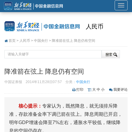
展
开
或
人民币
折
叠
首页
>
人民币
>
中国央行
> 降准箭在弦上 降息仍有空间
导
航
降准箭在弦上 降息仍有空间
中国证券报
2014年11月28日07:57
分类：
中国央行
打印
大
中
小
我要评论
核心提示：
专家认为，既然降息，就无须排斥降
准，存款准备金率下调已箭在弦上。降息周期已开启，
明年GDP增速会降至7%左右，通胀水平较低，继续降
息的空间仍存在。