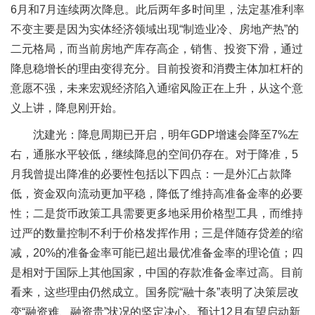
6月和7月连续两次降息。此后两年多时间里，法定基准利率
不变主要是因为实体经济领域出现“制造业冷、房地产热”的
二元格局，而当前房地产库存高企，销售、投资下滑，通过
降息稳增长的理由变得充分。目前投资和消费主体加杠杆的
意愿不强，未来宏观经济陷入通缩风险正在上升，从这个意
义上讲，降息刚开始。
沈建光：降息周期已开启，明年GDP增速会降至7%左
右，通胀水平较低，继续降息的空间仍存在。对于降准，5
月我曾提出降准的必要性包括以下四点：一是外汇占款降
低，资金双向流动更加平稳，降低了维持高准备金率的必要
性；二是货币政策工具需要更多地采用价格型工具，而维持
过严的数量控制不利于价格发挥作用；三是伴随存贷差的缩
减，20%的准备金率可能已超出最优准备金率的理论值；四
是相对于国际上其他国家，中国的存款准备金率过高。目前
看来，这些理由仍然成立。国务院“融十条”表明了决策层改
变“融资难、融资贵”状况的坚定决心。预计12月有望启动新