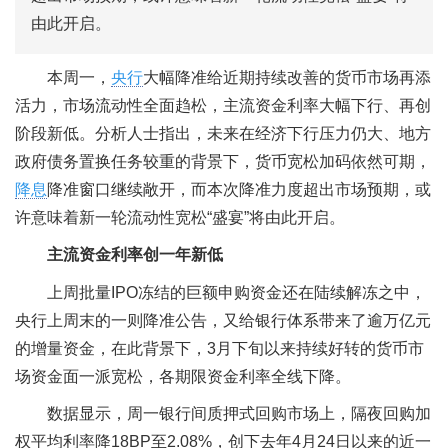
由此开启。
本周一，
央行
大幅降准给近期持续改善的货币市场再添
活力，市场流动性全面趋松，主流资金利率大幅下行、再创
阶段新低。分析人士指出，未来在经济下行压力仍大、地方
政府债务置换任务较重的背景下，货币宽松加码依然可期，
降息
降准窗口继续敞开，而本次降准力度超出市场预期，或
许意味着新一轮流动性宽松“盛宴”将由此开启。
主流资金利率创一年新低
上周批量IPO冻结的巨额申购资金还在陆续解冻之中，
央行上周末的一则降准公告，又给银行体系带来了逾万亿元
的增量资金，在此背景下，3月下旬以来持续好转的货币市
场资金面一派宽松，各期限资金利率全线下降。
数据显示，周一银行间质押式回购市场上，隔夜回购加
权平均利率降18BP至2.08%，创下去年4月24日以来的近一