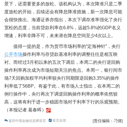
景下，还需要更多的放松。该机构认为，本次降准只是二季
度放松的开始，后续还会有降息降准措施，新一次降息可能
会很快推出。海通证券亦指出，本次下调存准率强化了央行
宽松的态度，当前贷款利率在6.8%，远超5.8%的GDP名义
增速，利率非降不可，未来潜在降息空间至少4次以上。
值得一提的是，作为货币市场利率的“定海神针”，央行
公开市场
操作利率与存贷款基准利率的调整往往是相互映
衬。而经过3月初以来的五次下调后，本周二的央行逆回购
操作利率再次成为市场短期关注的焦点。本周一，银行间市
场7天回购加权平均利率较央行同期限逆回购3.35%的操作
利率低了56BP。有鉴于此，有市场人士指出，在本周二的
例行操作中，央行再次下调逆回购操作利率的概率依然较
高，这将有利于进一步稳固市场对于利率下行的乐观预期。
（本报记者 葛春晖）
留言反馈
[责任编辑：刁倩]
返回中国金融信息网首页