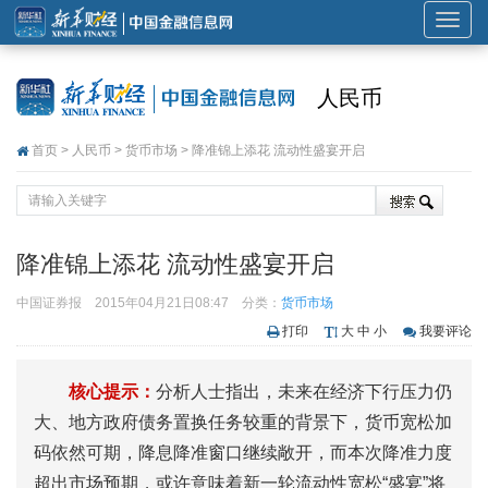
展
开
或
人民币
折
叠
首页
>
人民币
>
货币市场
> 降准锦上添花 流动性盛宴开启
导
航
降准锦上添花 流动性盛宴开启
中国证券报
2015年04月21日08:47
分类：
货币市场
打印
大
中
小
我要评论
核心提示：
分析人士指出，未来在经济下行压力仍
大、地方政府债务置换任务较重的背景下，货币宽松加
码依然可期，降息降准窗口继续敞开，而本次降准力度
超出市场预期，或许意味着新一轮流动性宽松“盛宴”将