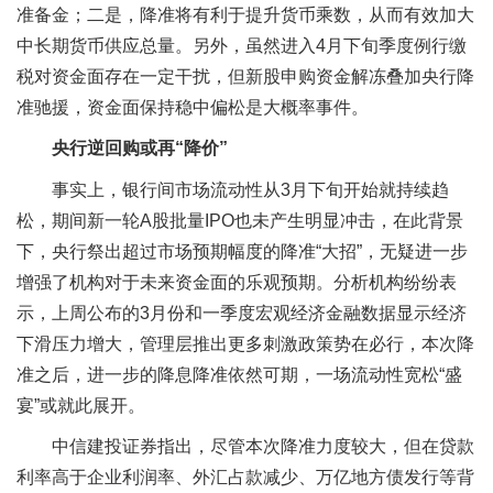
准备金；二是，降准将有利于提升货币乘数，从而有效加大
中长期货币供应总量。另外，虽然进入4月下旬季度例行缴
税对资金面存在一定干扰，但新股申购资金解冻叠加央行降
准驰援，资金面保持稳中偏松是大概率事件。
央行逆回购或再“降价”
事实上，银行间市场流动性从3月下旬开始就持续趋
松，期间新一轮A股批量IPO也未产生明显冲击，在此背景
下，央行祭出超过市场预期幅度的降准“大招”，无疑进一步
增强了机构对于未来资金面的乐观预期。分析机构纷纷表
示，上周公布的3月份和一季度宏观经济金融数据显示经济
下滑压力增大，管理层推出更多刺激政策势在必行，本次降
准之后，进一步的降息降准依然可期，一场流动性宽松“盛
宴”或就此展开。
中信建投证券指出，尽管本次降准力度较大，但在贷款
利率高于企业利润率、外汇占款减少、万亿地方债发行等背