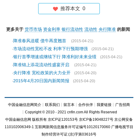
推荐本文
0
更多关于
货币市场
资金利率
银行流动性
流动性
央行降准
的新闻
降准春风送暖 债牛再度翘首
·
(2015-04-21)
市场流动性宽松不改 利率下行预期增强
·
(2015-04-21)
银行首季增速或继续下行 降准利好未来业绩
·
(2015-04-21)
降准锦上添花流动性盛宴开启
·
(2015-04-21)
央行降准 宽松政策的火力全开
·
(2015-04-20)
2015年4月20日国内新闻简报
·
(2015-04-20)
中国金融信息网简介
┊
联系我们
┊
留言本
┊
合作伙伴
┊
我要链接
┊
广告招商
┊Copyright © 2010 - 2021 cnfin.com All Rights Reserved
中国金融信息网
版权所有
京ICP证120153号
京ICP备19048227号 京公网安备
110102006349-1 互联网新闻信息服务许可证编号10120170060
广播电视节目
制作经营许可证:(京)字第03616号