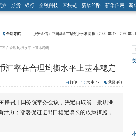
债券
期货
银行
金融科技
区块链
新华丝路
新华信用
新
全站导航
济安金信：中国基金市场数据分析周报（2020. 08.17—2020.08.2
【见·闻】疫情下，新加坡旅游业步履维艰
币汇率在合理均衡水平上基本稳定
记者手记：疫情下的香港零售业如何浴火重生？
【见·闻】疫情下一家香港传统零售商的转型突围之旅
济安金信：中国基金市场数据分析周报（2020. 07.27—2020.07.3
币汇率在合理均衡水平上基本稳定
【新华财经调查】同业存单、结构性存款玩起“跷跷板” 结构性
在“隐秘的角落”
央行公开市场净投放300亿元 短端资金利率明显下行
打印
大
中
小
我要评论
基本面及股市双轮冲击 债市回调十年期债表现最弱
沥青期货连续两日涨逾3% 沪银及两粕涨势喜人
日主持召开国务院常务会议，决定再取消一批职业
恒生聚源：北斗收官之星发射成功，全产业链解析
新活力；部署促进进出口稳定增长的政策措施，