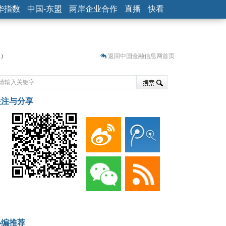
华指数
中国-东盟
两岸企业合作
直播
快看
1）
返回中国金融信息网首页
关注与分享
1）
失衡藏
小编推荐