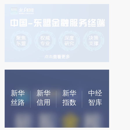
指数
44225.91 -0.38%
日经225
65438.88 -0.37%
韩国综合
新华
新华
新华
中经
丝路
信用
指数
智库