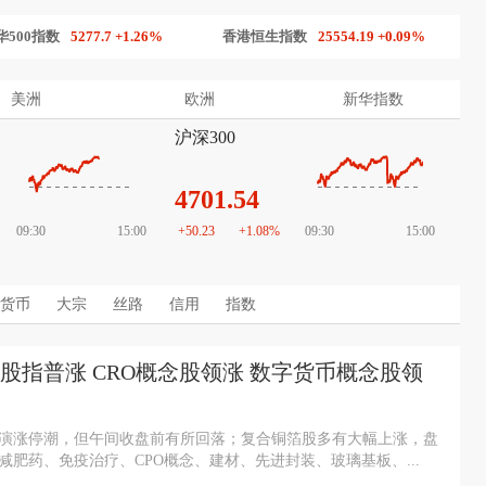
5277.7 +1.26%
香港恒生指数
25554.19 +0.09%
台湾综合
美洲
欧洲
新华指数
沪深300
4701.54
09:30
15:00
+50.23
+1.08%
09:30
15:00
货币
大宗
丝路
信用
指数
股指普涨 CRO概念股领涨 数字货币概念股领
演涨停潮，但午间收盘前有所回落；复合铜箔股多有大幅上涨，盘
减肥药、免疫治疗、CPO概念、建材、先进封装、玻璃基板、...