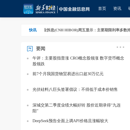
首页
资讯
民币香港银行同业拆息(CNH HIBOR)周五显示：主要期限利率多数持稳；其中隔夜
快讯
民币香港银行同业拆息(CNH HIBOR)周五显示：主要期限利率多数持稳；其中隔夜
要闻
午评：主要股指普涨 CRO概念股领涨 数字货币概念
股领跌
前7个月我国货物贸易进出口超30万亿元
光伏硅料八巨头签署倡议：不得低于成本价销售
深城交第二季度业绩大幅好转 股价近期录得“九连
阳”
DeepSeek预告全面上调API价格且涨幅较大