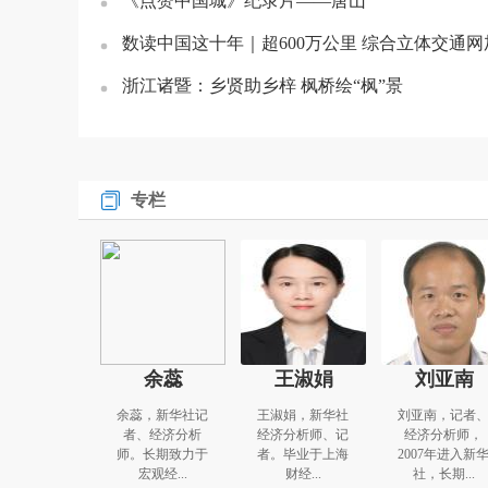
《点赞中国城》纪录片——唐山
数读中国这十年｜超600万公里 综合立体交通
浙江诸暨：乡贤助乡梓 枫桥绘“枫”景
专栏
余蕊
王淑娟
刘亚南
余蕊，新华社记
王淑娟，新华社
刘亚南，记者
者、经济分析
经济分析师、记
经济分析师，
师。长期致力于
者。毕业于上海
2007年进入新
宏观经...
财经...
社，长期...