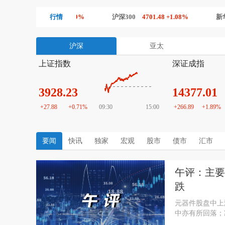
指
14377.03 +1.89%
行情
沪深300
4701.48 +1.08%
新华500指数
沪深
亚太
上证指数
深证成指
3928.68
14376.81
+28.33
+0.73%
09:30
15:00
+266.69
+1.89%
要闻
快讯
独家
宏观
股市
债市
汇市
午评：主要
跌
元器件股盘中上
中亦有所回落；