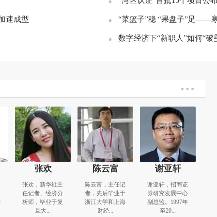
“湾区认证”首批15个项目公
网加速成型
“菜篮子”稳 “果盘子”足—
数字经济下“新职人”如何“破
张欢
陈云富
谢亚轩
、
张欢，新华社主
陈云富，主任记
谢亚轩，招商证
任记者、经济分
者，先后毕业于
券研究发展中心
华
析师，毕业于复
浙江大学和上海
副总监。1997年
旦大...
财经...
至20...