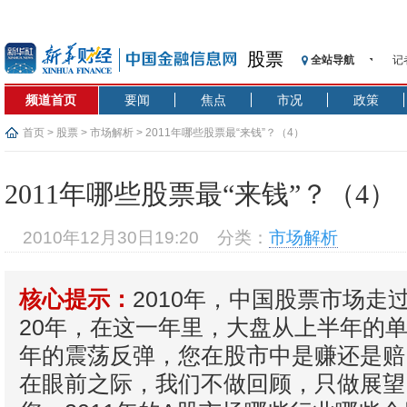
股票
全站导航
记
【
频道首页
要闻
焦点
市况
政策
济
【
首页
>
股票
>
市场解析
> 2011年哪些股票最“来钱”？（4）
在
央
2011年哪些股票最“来钱”？（4）
基
沥
2010年12月30日19:20
分类：
市场解析
恒
济
2010年，中国股票市场走
核心提示：
【
20年，在这一年里，大盘从上半年的
年的震荡反弹，您在股市中是赚还是赔？
在眼前之际，我们不做回顾，只做展望