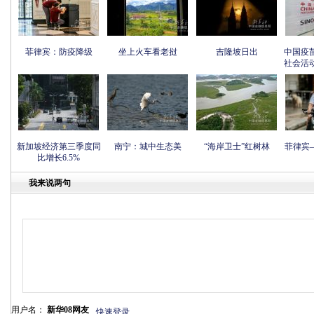
菲律宾：防疫降级
坐上火车看老挝
吉隆坡日出
中国疫
社会活
新加坡经济第三季度同
南宁：城中生态美
“海岸卫士”红树林
菲律宾
比增长6.5%
我来说两句
用户名：
新华08网友
快速登录