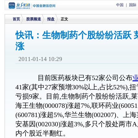
中国
|
国际
首页
股票频道
报盘
正文
快讯：生物制药个股纷纷活跃 
涨
>
>
>
2011-01-14 10:29
目前医药板块已有52家公司公布
41家(其中27家预增30%以上,占比52%),扭
亏损9家。目前,生物制药个股纷纷活跃,莱茵生
海王生物(000078)涨超7%,联环药业(600
(600781)涨超5%,华兰生物(002007)、上海
安基因(002030)涨超3%,多只个股处两
内个股近半翻红。