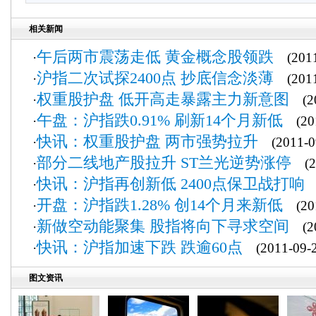
相关新闻
午后两市震荡走低 黄金概念股领跌
·
(2011
沪指二次试探2400点 抄底信念淡薄
·
(2011
权重股护盘 低开高走暴露主力新意图
·
(20
午盘：沪指跌0.91% 刷新14个月新低
·
(201
快讯：权重股护盘 两市强势拉升
·
(2011-09
部分二线地产股拉升 ST兰光逆势涨停
·
(20
快讯：沪指再创新低 2400点保卫战打响
·
(
开盘：沪指跌1.28% 创14个月来新低
·
(201
新做空动能聚集 股指将向下寻求空间
·
(20
快讯：沪指加速下跌 跌逾60点
·
(2011-09-2
图文资讯