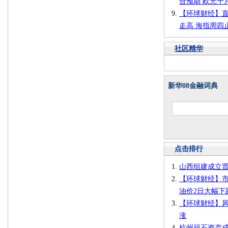
合预期 欧元十
【环球财经】
走高 海指周四
社区精华
新华08金融词典
点击排行
山西组建成立
【环球财经】市
油价2日大幅下
【环球财经】风
涨
杭州福石资产成