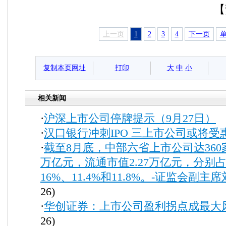
【
上一页
1
2
3
4
下一页
复制本页网址
打印
大
中
小
相关新闻
·
沪深上市公司停牌提示（9月27日）
(
·
汉口银行冲刺IPO 三上市公司或将受
·
截至8月底，中部六省上市公司达360家
万亿元，流通市值2.27万亿元，分别
16%、11.4%和11.8%。-证监会副主
26)
·
华创证券：上市公司盈利拐点成最大
26)