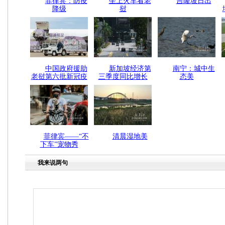
菲律宾：防疫
坐上火车看老
吉隆坡日出
降级
挝
中国政府援助
新加坡经济第
南宁：城中生
老挝第六批新冠疫
三季度同比增长
态美
苗抵达万象
6.5%
菲律宾——“不
清晨湿地美
下车”宠物秀
我来说两句