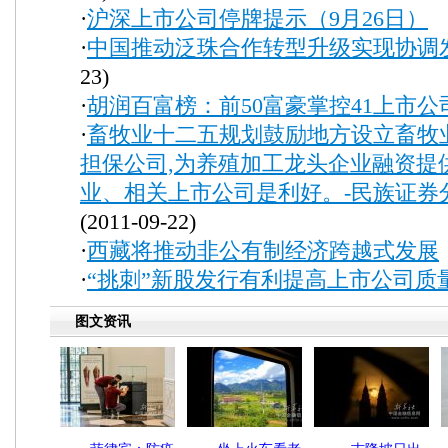
·
沪深上市公司停牌提示（9月26日）
(
·
中国推动泛珠合作转型升级实现协调
23)
·
胡润百富榜：前50富豪掌控41上市公
·
畜牧业十二五规划鼓励地方设立畜牧
担保公司,为养殖加工龙头企业融资提
业、相关上市公司是利好。-民族证券
(2011-09-22)
·
西藏将推动非公有制经济跨越式发展
·
“挑刺”新股发行有利提高上市公司质
图文资讯