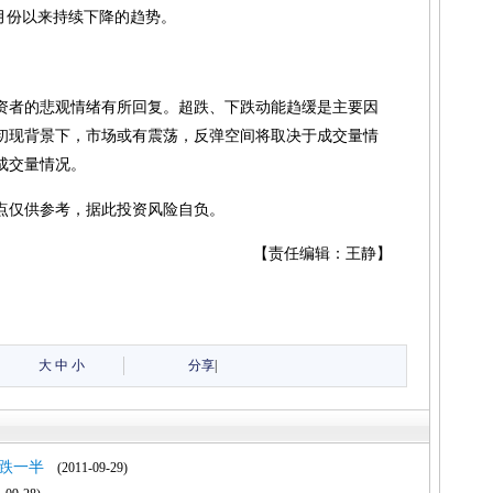
5月份以来持续下降的趋势。
资者的悲观情绪有所回复。超跌、下跌动能趋缓是主要因
初现背景下，市场或有震荡，反弹空间将取决于成交量情
成交量情况。
点仅供参考，据此投资风险自负。
【责任编辑：王静】
大
中
小
分享
|
跌一半
(2011-09-29)