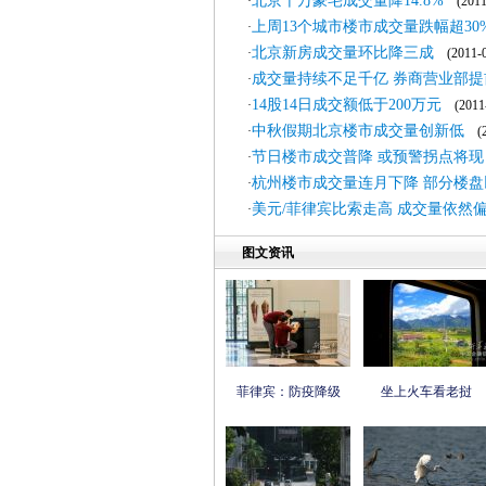
北京千万豪宅成交量降14.8%
·
(2011-
上周13个城市楼市成交量跌幅超30
·
北京新房成交量环比降三成
·
(2011-0
成交量持续不足千亿 券商营业部提
·
14股14日成交额低于200万元
·
(2011-
中秋假期北京楼市成交量创新低
·
(20
节日楼市成交普降 或预警拐点将现
·
杭州楼市成交量连月下降 部分楼盘
·
美元/菲律宾比索走高 成交量依然
·
图文资讯
菲律宾：防疫降级
坐上火车看老挝