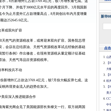
示，8月新增外汇占款3769.4亿元，较7月增长逾七成。这
月下降、并低于3000亿元水平后的再度回升。3月我国新
年迄今为止月度外汇占款增量高点，8月则创出年内月度增量
新华0
252645.6亿元。
改革或双向扩容
和天然气的资源税改革，或将迎来双向扩容。国务院总理
会议，会议在总结原油、天然气资源税改革试点经验的基础
点击
税暂行条例》作出修改，在现有资源税从量定额计征基础
山
原油、天然气等品目资源税税率。
【
大
准率料按兵不动
【
份新增外汇占款达3769.4亿元，较7月份大幅反弹七成。这
杭
反映跨境资金流入的趋势在加大。
【
美
中美应深入推进能源合作
C
中
中南海紫光阁会见了美国能源部长朱棣文一行。双方就两国
新