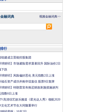
8金融词典
视频金融词典>>
排行
西组建成立晋能控股集团
环球财经】市场避险需求显著回升 国际油价2日
幅下跌
环球财经】风险偏好恶化 美元指数2日上涨
州福石资产成功并购华谊嘉信 股票9日复牌
环球财经】特朗普宣布推迟财政刺激措施谈判
元指数6日上涨
CTV高清综艺娱乐频道《星光达人秀》领航2020
华文化艺术节在大同隆重举行
华财经早报：10月2日