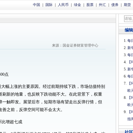
中国
|
国际
|
人民币
|
绿金
|
股票
|
外汇
|
债券
|
期货
编辑
每日
来源：国金证券财富管理中心
新
每日
【
新
00点
每日
【
股大幅上涨的主要原因。经过前期持续下跌，市场估值特别
欧
断刷新的地量，也反映下跌动能不大。在此背景下，权重
【
弹一触即发。展望后市，短期市场有望走出反弹行情，但
欧
改善之前，反弹空间可能不会太大。
【
指
款环比增超七成
社区