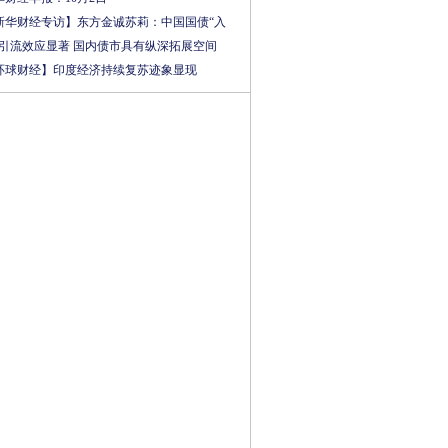
新华财经专访】东方金诚苏莉：中国国债“入
”引流效应显著 国内债市具有纵深拓展空间
环球财经】印度经济持续复苏迹象显现