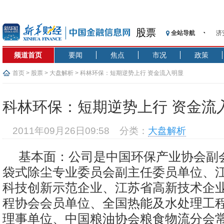
济
股票
全站导航
【
频道首页
要闻
焦点
市况
政策
记
【
首页
>
股票
>
大盘解析
> 科林环保：短期逆势上行 资金流入明显
济
【
科林环保：短期逆势上行 资金流
在
央
2011年09月26日09:58
分类：
大盘解析
基
沥
基本面：公司是中国环保产业协会副
恒
袋式除尘专业委员会副主任委员单位、
济
科技创新示范企业、江苏省高新技术企
程协会会员单位、全国热能及水处理工
理事单位、中国粮油协会粮食物流分会