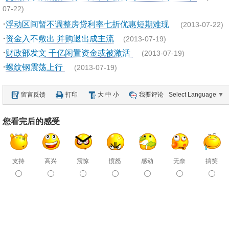
07-22)
·
浮动区间暂不调整房贷利率七折优惠短期难现
(2013-07-22)
·
资金入不敷出 并购退出成主流
(2013-07-19)
·
财政部发文 千亿闲置资金或被激活
(2013-07-19)
·
螺纹钢震荡上行
(2013-07-19)
留言反馈
打印
大
中
小
我要评论
Select Language
▼
您看完后的感受
支持
高兴
震惊
愤怒
感动
无奈
搞笑