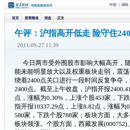
中国
|
国际
首页
股票频道
报盘
正文
午评：沪指高开低走 险守住240
>
>
>
2011-09-27 11:39
今日两市受外围股市影响大幅高开，
能未能明显放大以及权重板块走弱，震荡
绕着2400点关口进行一段时间反复争夺
2400点。截至上午收盘，沪指开报2400.41
点，涨幅为0.30%，上涨个股453家，下
指开报10337.29点，上涨8.82点，涨幅为
580家，下跌个股788家；板块方面，大
板块领涨。个股方面，西藏发展(000752)、新