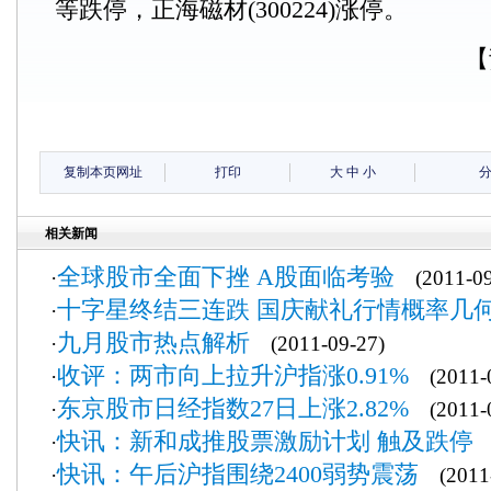
等跌停，正海磁材(300224)涨停。
【
复制本页网址
打印
大
中
小
相关新闻
全球股市全面下挫 A股面临考验
·
(2011-09
十字星终结三连跌 国庆献礼行情概率几
·
九月股市热点解析
·
(2011-09-27)
收评：两市向上拉升沪指涨0.91%
·
(2011-0
东京股市日经指数27日上涨2.82%
·
(2011-0
快讯：新和成推股票激励计划 触及跌停
·
(
快讯：午后沪指围绕2400弱势震荡
·
(2011-