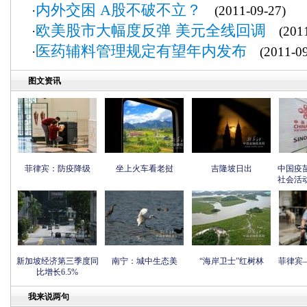
内外交困 A股不破不立？
·
(2011-09-27)
欧美股市大幅度反弹 美元全线回调
·
(2011
医药辅料管理规定有望年内发布
·
(2011-09
图文资讯
菲律宾：防疫降级
坐上火车看老挝
吉隆坡日出
中国疫
社会活
新加坡经济第三季度同
南宁：城中生态美
“海岸卫士”红树林
菲律宾
比增长6.5%
我来说两句