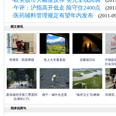
·
(2011
午评：沪指高开低走 险守住2400点
·
(2011
医药辅料管理规定有望年内发布
·
(2011-09
图文资讯
菲律宾：防疫降级
坐上火车看老挝
吉隆坡日出
中国疫
社会活
新加坡经济第三季度同
南宁：城中生态美
“海岸卫士”红树林
菲律宾
比增长6.5%
我来说两句