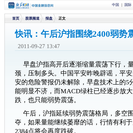
中国
|
国际
首页
股票频道
报盘
正文
快讯：午后沪指围绕2400弱势
>
>
>
2011-09-27 13:47
早盘沪指高开后逐渐缩量震荡下行，
颈，压制多头。中国平安昨晚辟谣，平安
安的危险警报仍未解除，早盘技术上的5
能明显不济，而MACD绿柱已经逐步放
跌，也只能弱势震荡。
午后，沪指延续弱势震荡格局，多空围绕
夺，如果量能继续萎靡的话，行情有利于
2384点将会再度跌破。