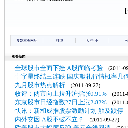
【
复制本页网址
打印
大
中
小
相关新闻
全球股市全面下挫 A股面临考验
·
(2011-09
十字星终结三连跌 国庆献礼行情概率几
·
九月股市热点解析
·
(2011-09-27)
收评：两市向上拉升沪指涨0.91%
·
(2011-0
东京股市日经指数27日上涨2.82%
·
(2011-0
快讯：新和成推股票激励计划 触及跌停
·
(
内外交困 A股不破不立？
·
(2011-09-27)
欧美股市大幅度反弹 美元全线回调