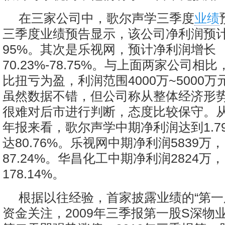
在三家公司中，歌尔声学三季度
业绩
三季度业绩预告显示，该公司净利润预计增
95%。其次是乐视网，预计净利润增长
70.23%-78.75%。与上面两家公司相比
比扭亏为盈，利润范围4000万~5000
虽然数据不错，但公司称从整体经济形
很难对后市进行判断，态度比较保守。
年报来看，歌尔声学中期净利润达到1.7
达80.76%。乐视网中期净利润5839万
87.24%。华昌化工中期净利润2824万
178.14%。
根据以往经验，首家披露业绩的“第一
资金关注，2009年三季报第一股S深物