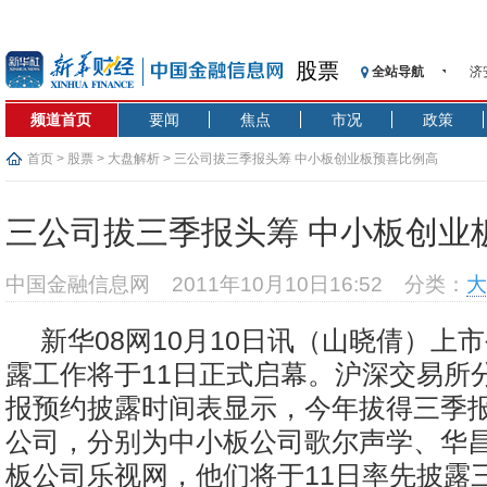
股票
全站导航
济
【
频道首页
要闻
焦点
市况
政策
记
【
首页
>
股票
>
大盘解析
> 三公司拔三季报头筹 中小板创业板预喜比例高
济
【
三公司拔三季报头筹 中小板创业
在
央
中国金融信息网
2011年10月10日16:52
分类：
大
基
沥
新华08网10月10日讯（山晓倩）上
恒
露工作将于11日正式启幕。沪深交易所
报预约披露时间表显示，今年拔得三季
公司，分别为中小板公司歌尔声学、华
板公司乐视网，他们将于11日率先披露