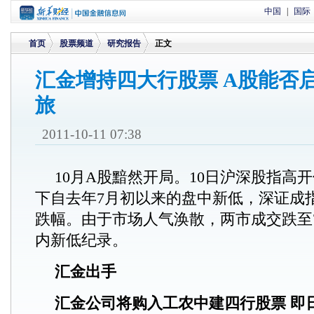
中国
|
国际
首页
股票频道
研究报告
正文
汇金增持四大行股票 A股能否
旅
>
>
>
2011-10-11 07:38
10月A股黯然开局。10日沪深股指高
下自去年7月初以来的盘中新低，深证成
跌幅。由于市场人气涣散，两市成交跌至7
内新低纪录。
汇金出手
汇金公司将购入工农中建四行股票 即