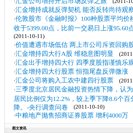
汇金公司增持开启市场反弹之旅
·
(2011-10
汇金增持成就反弹契机 能否反转尚待观
·
伦敦股市《金融时报》100种股票平均价
·
收于5399.00点，比前一交易日上涨95.60
(2011-10-11)
价值遭遇市场低估 两上市公司斥资回购
·
汇金增持四大行A股 维稳意图明显
·
(2011-
汇金出手增持四大行 四季度股指谨慎乐
·
汇金增持四大行股票 恒指尾盘反弹微涨
·
(
汇金公司将购入工农中建四行股票
·
(2011-
三季度北京居民金融投资热情下降，认为
·
居民比例仅为12.2%，较上季下降8.6个
降。-央行调查问卷
(2011-10-10)
中粮地产抛售招商证券股票 增利4000万
·
(
图文资讯