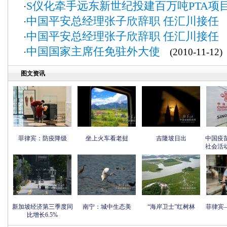
S仪化牵手远东新世纪投建百万吨PTA项
·
中国平安总经理张子欣辞职 任汇川接任
·
(
中国平安总经理张子欣辞职 任汇川接任
·
(
中国国家主席任免驻外大使
·
(2010-11-12)
图文资讯
菲律宾：防疫降级
坐上火车看老挝
吉隆坡日出
中国疫
社会活
新加坡经济第三季度同
南宁：城中生态美
“海岸卫士”红树林
菲律宾
比增长6.5%