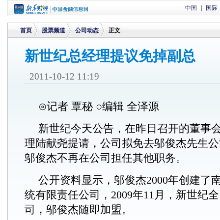
中国
|
国际
首页
股票频道
公司动态
正文
新世纪总经理提议免掉副总
>
>
>
2011-10-12 11:19
⊙记者 覃秘 ○编辑 全泽源
新世纪今天公告，在昨日召开的董事
理陆献尧提请，公司拟免去邬俊杰先生公
邬俊杰不再在公司担任其他职务。
公开资料显示，邬俊杰2000年创建了
统有限责任公司，2009年11月，新世纪
司，邬俊杰随即加盟。