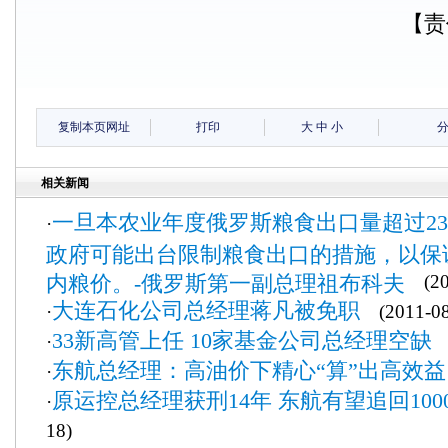
【责
复制本页网址
打印
大
中
小
相关新闻
一旦本农业年度俄罗斯粮食出口量超过2300
·
政府可能出台限制粮食出口的措施，以保
内粮价。-俄罗斯第一副总理祖布科夫
(201
大连石化公司总经理蒋凡被免职
·
(2011-08
33新高管上任 10家基金公司总经理空缺
·
(
东航总经理：高油价下精心“算”出高效益
·
原运控总经理获刑14年 东航有望追回100
·
18)