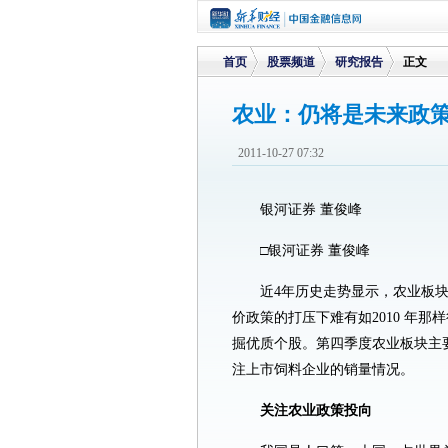
首页
股票频道
研究报告
正文
农业：仍将是未来政
>
>
>
2011-10-27 07:32
银河证券 董俊峰
□银河证券 董俊峰
近4年历史走势显示，农业板
价政策的打压下难有如2010 年
掘优质个股。第四季度农业板块主
注上市饲料企业的销量情况。
关注农业政策投向