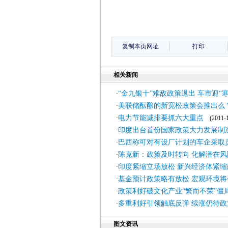
复制本页网址
打印
相关新闻
“金九银十”难敌政策退出 车市迎“寒
·
美联储酝酿的新宽松政策会推出么
·
电力节能减排要抓六大重点
·
(2011-1
印度出台首份国家政策大力发展制
·
巴西称可对有设厂计划的车企采取
·
陈克新：政策及时转向 化解潜在风
·
印度紧缩立场放松 新兴经济体紧缩
·
基金预计政策略有放松 宏观环境将
·
政策利好破文化产业“繁而不荣”僵
·
多重利好引领触底反弹 续涨仍待政
·
图文资讯