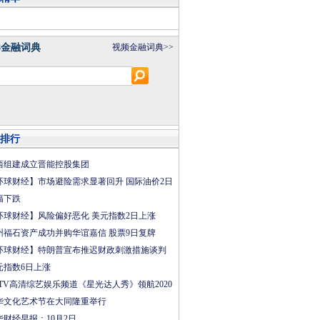
8金融词典
视频金融词典>>
排行
西组建成立晋能控股集团
环球财经】市场避险需求显著回升 国际油价2日
幅下跌
环球财经】风险偏好恶化 美元指数2日上涨
州福石资产成功并购华谊嘉信 股票9日复牌
环球财经】特朗普宣布推迟财政刺激措施谈判
元指数6日上涨
CTV高清综艺娱乐频道《星光达人秀》领航2020
华文化艺术节在大同隆重举行
华财经早报：10月2日