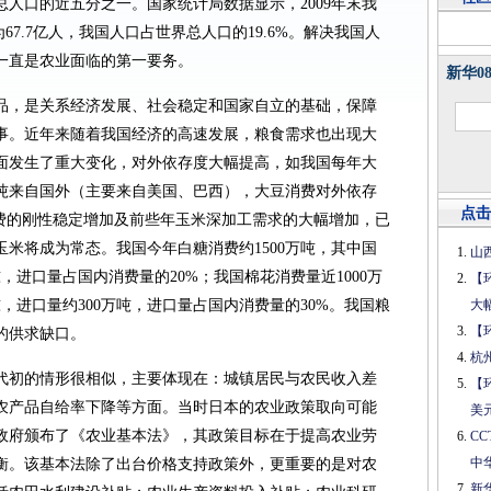
人口的近五分之一。国家统计局数据显示，2009年末我
67.7亿人，我国人口占世界总人口的19.6%。解决我国人
一直是农业面临的第一要务。
新华0
品，是关系经济发展、社会稳定和国家自立的基础，保障
事。近年来随着我国经济的高速发展，粮食需求也出现大
面发生了重大变化，对外依存度大幅提高，如我国每年大
00万吨来自国外（主要来自美国、巴西），大豆消费对外依存
点击
消费的刚性稳定增加及前些年玉米深加工需求的大幅增加，已
米将成为常态。我国今年白糖消费约1500万吨，其中国
山
万吨，进口量占国内消费量的20%；我国棉花消费量近1000万
【
吨，进口量约300万吨，进口量占国内消费量的30%。我国粮
大
【
的供求缺口。
杭
年代初的情形很相似，主要体现在：城镇居民与农民收入差
【
农产品自给率下降等方面。当时日本的农业政策取向可能
美
本政府颁布了《农业基本法》，其政策目标在于提高农业劳
C
中
衡。该基本法除了出台价格支持政策外，更重要的是对农
新