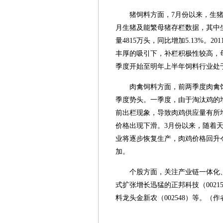
猪饲料方面，7月份以来，生猪
月生猪及能繁母猪存栏数据，其中生猪
量4815万头，同比增加5.13%
丰厚的吸引下，补栏积极性较高，
季度开始至明年上半年饲料行业处
肉禽饲料方面，前两季度肉禽
季度势头。一季度，由于淘汰鸡的
前出栏现象，导致肉鸡供应量有所
价格出现下滑。3月份以来，随着
业将逐步恢复生产，肉鸡价格回升
加。
个股方面，关注产业链一体化、
式扩张增长迅猛的正邦科技（0021
料龙头金新农（002548）等。（作者执