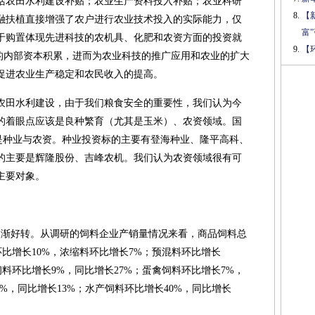
括农田水利建设补贴；农业生产资料投入补贴；农业科研
【
融扶植直接增强了农户进行农业技术投入的实际能力，仅
富
平均用于购置体现先进科技的农机具、化肥和农资方面的投资就
【
产的内部资本积累，进而为农业科技的推广应用和农业的扩大
促进农业生产稳定和农民收入的提高。
农田水利建设，由于我们粮食安全的重要性，我们认为今
的着眼点应该是良种繁育（尤其是玉米）、农资领域。国
是种业与农资。种业投资标的主要有登海种业、隆平高科、
的主要是辉隆股份、吉峰农机。我们认为农资领域很有可
主要对象。
逐渐好转。从调研的饲料企业产销量情况来看，商品饲料总
环比增长10%，浓缩料环比增长7%；预混料环比增长
饲料环比增长9%，同比增长27%；蛋禽饲料环比增长7%，
%，同比增长13%；水产饲料环比增长40%，同比增长