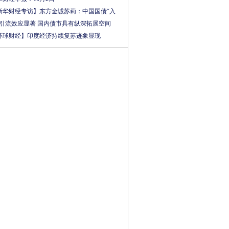
新华财经专访】东方金诚苏莉：中国国债“入
”引流效应显著 国内债市具有纵深拓展空间
环球财经】印度经济持续复苏迹象显现