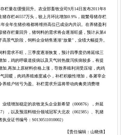
存栏量在缓慢回升。农业部畜牧业司9月14日发布2011年8
存栏46557万头，较上月环比增加0.9%，能繁母猪存栏
。2011年全年生猪价格都将维持高位已成业内共识。在养猪盈利
母猪存栏量回升，猪饲料的需求将会逐渐旺盛，预计从第4
于高景气阶段，饲料企业销售逐渐“放量”，业绩大幅提升。
饲料需求不旺，三季度逐渐恢复，预计四季度仍将延续三
增加，鸡的呼吸道疫病以及天气转热腹泻疾病较多，有提
增加,再加上原材料价格上涨，导致养殖利润受压缩，肉鸡
天气回暖，肉鸡养殖难度减小，补栏积极性增加，各屠宰企
令养殖户转亏为盈。补栏需求升温将带动肉禽类消费增
业绩增加稳定的农牧龙头企业新希望（000876），外延
57），以及预混料细分领域冠军大北农（002385）、乳猪
业证书编号：S0130511010002）
【责任编辑：山晓倩】