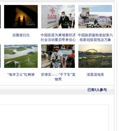
吉隆坡日出
中国疫苗为柬埔寨经济
中国政府援助老挝第六
社会活动重启带来信心
批新冠疫苗抵达万象
“海岸卫士”红树林
菲律宾——“不下车”宠
清晨湿地美
物秀
已有
0
人参与