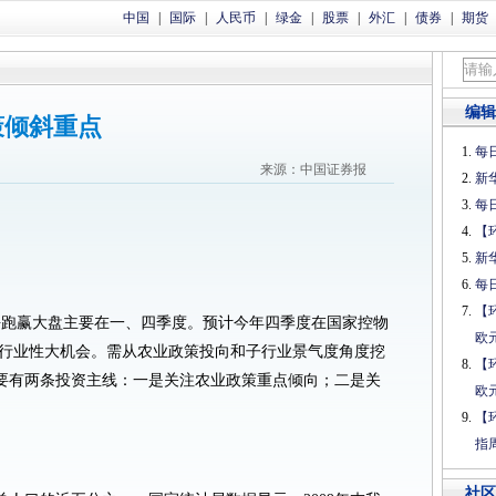
中国
|
国际
|
人民币
|
绿金
|
股票
|
外汇
|
债券
|
期货
编辑
策倾斜重点
每日
来源：中国证券报
新
每日
【
新
每日
【
块跑赢大盘主要在一、四季度。预计今年四季度在国家控物
欧
那样行业性大机会。需从农业政策投向和子行业景气度角度挖
【
要有两条投资主线：一是关注农业政策重点倾向；二是关
欧
【
指
社区