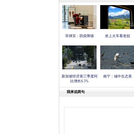
菲律宾：防疫降级
坐上火车看老挝
新加坡经济第三季度同
南宁：城中生态美
比增长6.5%
我来说两句