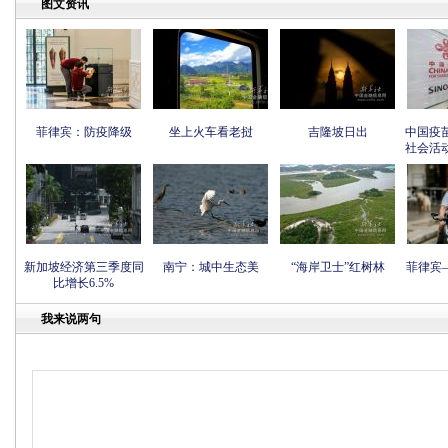
图文资讯
菲律宾：防疫降级
坐上火车看老挝
吉隆坡日出
中国疫
社会活
新加坡经济第三季度同
南宁：城中生态美
“海岸卫士”红树林
菲律宾
比增长6.5%
我来说两句