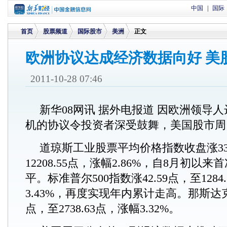
中国
|
国际
首页
股票频道
国际股市
美洲
正文
欧洲协议达成经济数据向好 美
>
>
>
>
2011-10-28 07:46
新华08网讯 据外电报道 因欧洲领导
机的协议令投资者深受鼓舞，美国股市周
道琼斯工业股票平均价格指数收盘涨339
12208.55点，涨幅2.86%，自8月初以来
平。标准普尔500指数涨42.59点，至1284
3.43%，再度实现年内累计走高。那斯达克
点，至2738.63点，涨幅3.32%。