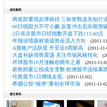
相关新闻
两底部重现反弹路径 三标签甄选先知行
·
60日线阻力不可小觑 反复冲击后应能突
·
2日东京股市日经指数开盘下跌115.60点
·
(
年报业绩题材渐成资金流入方向
·
(2011-11
A股账户活跃度 升至近8周新高
·
(2011-11-
大盘补缺强势震荡 关注市场风格转化
·
(20
环球股市10月涨幅创两年之最
·
(2011-11-0
新救助案公投或生变数 欧洲股市连续暴
·
伦敦股市1日继续走低
·
(2011-11-02)
希腊公投“核弹”重创全球市场
·
(2011-11-0
图文资讯