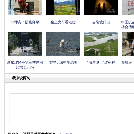
菲律宾：防疫降级
坐上火车看老挝
吉隆坡日出
中国疫
社会活
新加坡经济第三季度同
南宁：城中生态美
“海岸卫士”红树林
菲律宾
比增长6.5%
我来说两句