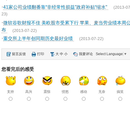
·
41家公司业绩翻番靠“非经常性损益”政府补贴“缩水”
(2013-07
23)
·
微软谷歌财报不佳 美欧股市受累下行 苹果、麦当劳业绩本周
布
(2013-07-22)
·
重交所上半年创同期历史最好业绩
(2013-07-22)
留言反馈
打印
大
中
小
我要评论
Select Language
▼
您看完后的感受
支持
高兴
震惊
愤怒
感动
无奈
搞笑