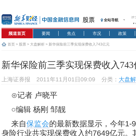
济
股票
全站导航
【
记
频道首页
要闻
焦点
市况
政策
【
济
首页
>
股票
>
大盘解析
> 新华保险前三季实现保费收入743亿元
【
在
新华保险前三季实现保费收入743
央
基
上海证券报
2011年11月01日09:09
分类：
大盘解
沥
恒
⊙记者 卢晓平
济
○编辑 杨刚 邹靓
来自
保监会
的最新数据显示，今年1-
身险行业共实现保费收入约7649亿元。