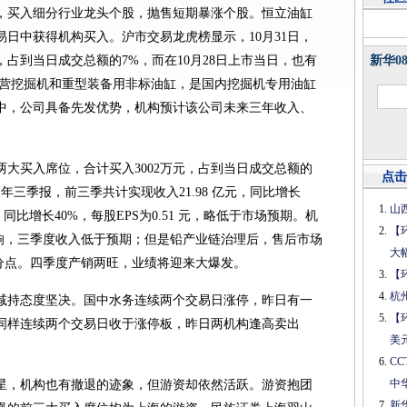
，买入细分行业龙头个股，抛售短期暴涨个股。恒立油缸
交易日中获得机构买入。沪市交易龙虎榜显示，10月31日，
，占到当日成交总额的7%，而在10月28日上市当日，也有
新华0
主营挖掘机和重型装备用非标油缸，是国内挖掘机专用油缸
中，公司具备先发优势，机构预计该公司未来三年收入、
。
大买入席位，合计买入3002万元，占到当日成交总额的
点击
011 年三季报，前三季共计实现收入21.98 亿元，同比增长
山
元，同比增长40%，每股EPS为0.51 元，略低于市场预期。机
【
影响，三季度收入低于预期；但是铅产业链治理后，售后市场
大
百分点。四季度产销两旺，业绩将迎来大爆发。
【
杭
减持态度坚决。国中水务连续两个交易日涨停，昨日有一
【
媒同样连续两个交易日收于涨停板，昨日两机构逢高卖出
美
C
中
星，机构也有撤退的迹象，但游资却依然活跃。游资抱团
新