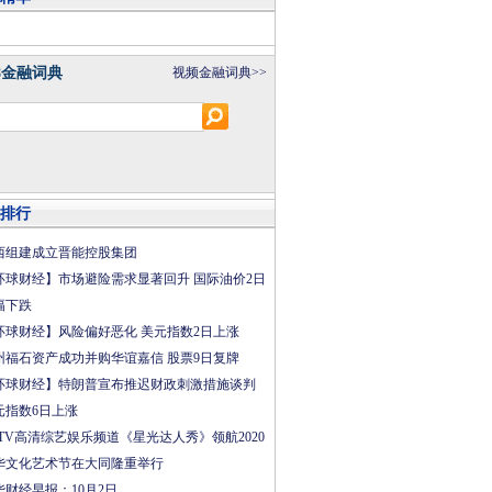
8金融词典
视频金融词典>>
排行
西组建成立晋能控股集团
环球财经】市场避险需求显著回升 国际油价2日
幅下跌
环球财经】风险偏好恶化 美元指数2日上涨
州福石资产成功并购华谊嘉信 股票9日复牌
环球财经】特朗普宣布推迟财政刺激措施谈判
元指数6日上涨
CTV高清综艺娱乐频道《星光达人秀》领航2020
华文化艺术节在大同隆重举行
华财经早报：10月2日