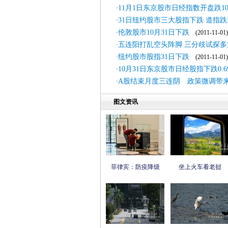
11月1日东京股市日经指数开盘跌107
·
31日纽约股市三大股指下跌 道指跌逾
·
伦敦股市10月31日下跌
·
(2011-11-01)
五连阳打乱空头阵脚 三分歧试探多
·
纽约股市股指31日下跌
·
(2011-11-01)
10月31日东京股市日经股指下跌0.6
·
A股结束月度三连阴 政策微调带
·
图文资讯
菲律宾：防疫降级
坐上火车看老挝