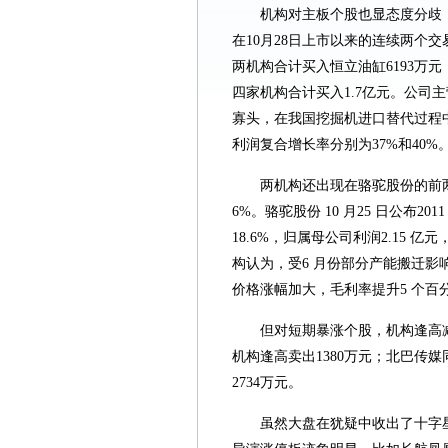
机构对主板个股也显态度分歧
在10月28日上市以来的连续两个
两机构合计买入恒立油缸6193万元
四家机构合计买入1.7亿元。公司
寡头，在我国挖掘机进口替代过程
利润复合增长率分别为37%和40%
两机构还出现在骆驼股份的前两
6%。骆驼股份 10 月25 日公布2
18.6%，归属母公司利润2.15 亿
构认为，受6 月份部分产能搬迁
价格涨幅加大，毛利率提升5 个
但对短期暴涨个股，机构逢高
机构逢高卖出1380万元；北巴传
2734万元。
虽然大盘在犹疑中收出了十字