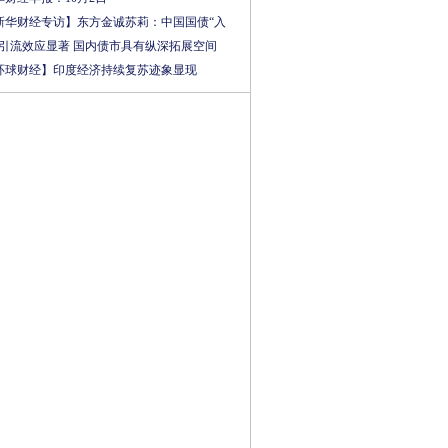
新华财经专访】东方金诚苏莉：中国国债“入
”引流效应显著 国内债市具有纵深拓展空间
环球财经】印度经济持续复苏迹象显现