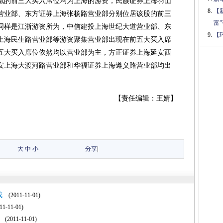
凰的前三大买入席位均为上海的游资，民族证券上海羽山
【
营业部、东方证券上海张杨路营业部分别位居该股的前三
富
同样是江浙游资所为，中信建投上海世纪大道营业部、东
【
上海民生路营业部等游资聚集营业部出现在前五大买入席
五大买入席位依然均以营业部为主，方正证券上海延安西
君安上海大渡河路营业部和华福证券上海遵义路营业部均出
【责任编辑：王婧】
大
中
小
分享
|
成
(2011-11-01)
1-11-01)
(2011-11-01)