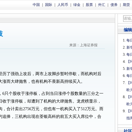
中国
|
国际
|
人民币
|
绿金
|
股票
|
外汇
|
债券
|
期货
编辑
歧
每日
来源：上海证券报
新
每日
【
新
经历了强劲上攻后，两市上攻脚步暂时停歇，而机构对后
每日
大涨而大肆抛售，也有机构不畏新高持续买入。
【
欧
，6只个股收于涨停板，占到当日涨停个股数量的三分之一
【
日收于涨停板，却遭到了机构的大肆抛售。龙虎榜显示，
欧
，合计卖出2756万元，但也有一机构买入了512万元。而
【
的追捧，三机构出现在荃银高科的前五大买入席位中，合
指
社区