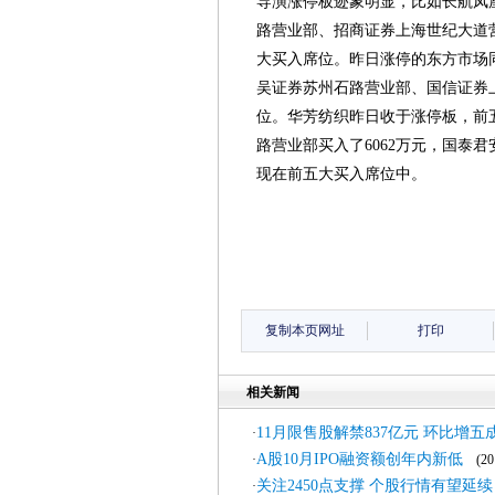
导演涨停板迹象明显，比如长航凤
路营业部、招商证券上海世纪大道
大买入席位。昨日涨停的东方市场
吴证券苏州石路营业部、国信证券
位。华芳纺织昨日收于涨停板，前
路营业部买入了6062万元，国泰
现在前五大买入席位中。
复制本页网址
打印
相关新闻
11月限售股解禁837亿元 环比增五
·
A股10月IPO融资额创年内新低
·
(201
关注2450点支撑 个股行情有望延续
·