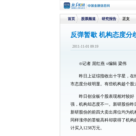
首页
股票频道
研究报告
正文
反弹暂歇 机构态度分
>
>
>
2011-11-01 09:19
⊙记者 屈红燕 ○编辑 梁伟
昨日上证综指收出十字星，在
市态度分歧明显。有些机构趁个股
昨日创业板个股表现相对较好
强，机构却态度不一。新研股份昨
新研股份的前四大卖出席位均为机构
同样涨停的荃银高科却获得了机构
计买入1238万元。