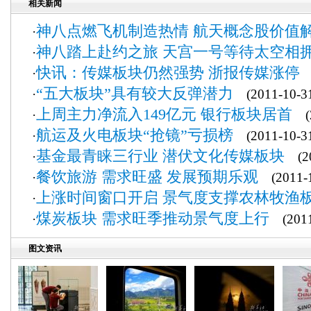
相关新闻
神八点燃飞机制造热情 航天概念股价值
·
神八踏上赴约之旅 天宫一号等待太空相
·
快讯：传媒板块仍然强势 浙报传媒涨停
·
(
“五大板块”具有较大反弹潜力
·
(2011-10-3
上周主力净流入149亿元 银行板块居首
·
(2
航运及火电板块“抢镜”亏损榜
·
(2011-10-3
基金最青睐三行业 潜伏文化传媒板块
·
(20
餐饮旅游 需求旺盛 发展预期乐观
·
(2011-1
上涨时间窗口开启 景气度支撑农林牧渔
·
煤炭板块 需求旺季推动景气度上行
·
(2011
图文资讯