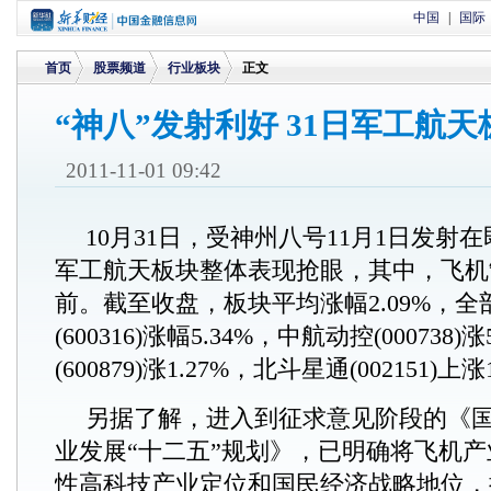
中国
|
国际
首页
股票频道
行业板块
正文
“神八”发射利好 31日军工航
>
>
>
2011-11-01 09:42
10月31日，受神州八号11月1日发射
军工航天板块整体表现抢眼，其中，飞机
前。截至收盘，板块平均涨幅2.09%，
(600316)涨幅5.34%，中航动控(000738
(600879)涨1.27%，北斗星通(002151)上涨
另据了解，进入到征求意见阶段的《
业发展“十二五”规划》，已明确将飞机
性高科技产业定位和国民经济战略地位，