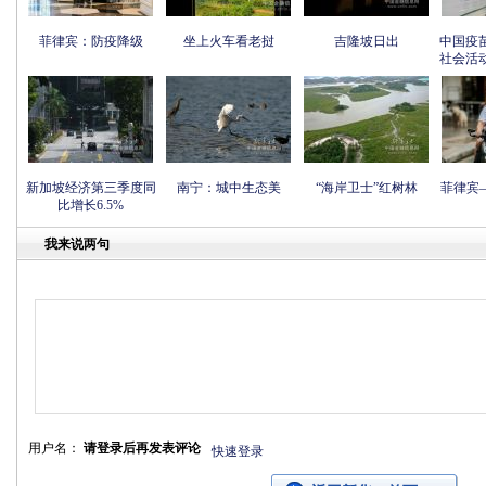
菲律宾：防疫降级
坐上火车看老挝
吉隆坡日出
中国疫
社会活
新加坡经济第三季度同
南宁：城中生态美
“海岸卫士”红树林
菲律宾
比增长6.5%
我来说两句
用户名：
请登录后再发表评论
快速登录