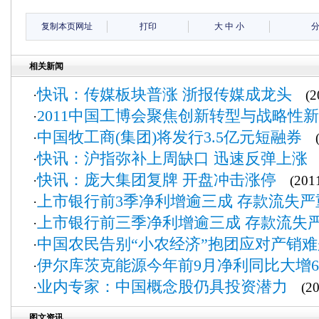
复制本页网址
打印
大
中
小
相关新闻
快讯：传媒板块普涨 浙报传媒成龙头
·
(20
2011中国工博会聚焦创新转型与战略性
·
中国牧工商(集团)将发行3.5亿元短融券
·
(2
快讯：沪指弥补上周缺口 迅速反弹上涨
·
(
快讯：庞大集团复牌 开盘冲击涨停
·
(2011
上市银行前3季净利增逾三成 存款流失严
·
上市银行前三季净利增逾三成 存款流失
·
中国农民告别“小农经济”抱团应对产销难
·
伊尔库茨克能源今年前9月净利同比大增6
·
业内专家：中国概念股仍具投资潜力
·
(201
图文资讯