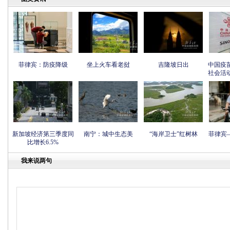
菲律宾：防疫降级
坐上火车看老挝
吉隆坡日出
中国疫
社会活
新加坡经济第三季度同
南宁：城中生态美
“海岸卫士”红树林
菲律宾
比增长6.5%
我来说两句