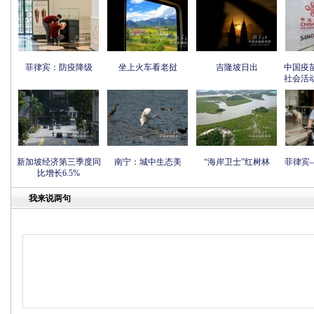
菲律宾：防疫降级
坐上火车看老挝
吉隆坡日出
中国疫
社会活
新加坡经济第三季度同
南宁：城中生态美
“海岸卫士”红树林
菲律宾
比增长6.5%
我来说两句