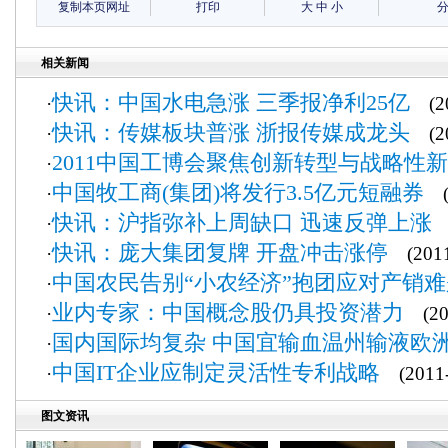
复制本页网址
打印
大
中
小
相关新闻
快讯：中国水电急涨 三季报净利25亿
·
(20
快讯：传媒板块普涨 浙报传媒成龙头
·
(20
2011中国工博会聚焦创新转型与战略性
·
中国牧工商(集团)将发行3.5亿元短融券
·
(2
快讯：沪指弥补上周缺口 迅速反弹上涨
·
(
快讯：庞大集团复牌 开盘冲击涨停
·
(2011
中国农民告别“小农经济”抱团应对产销难
·
业内专家：中国概念股仍具投资潜力
·
(201
国内国际均复杂 中国宜输血温州输液欧
·
中国IT企业应制定灵活性专利战略
·
(2011-
图文资讯