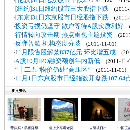
·
(2011-11-0
[纽约]31日纽约股市三大股指下跌
·
(2011-1
[东京]31日东京股市日经股指下跌
·
(2011-1
投资亏损仍坚守 散户等待A股实质利好
·
(2
行情转向攻击期 热点重视主题投资
·
(2011
反弹暂歇 机构态度分歧
·
(2011-11-01)
11月限售股解禁837亿元 环比增五成
·
(201
A股10月IPO融资额创年内新低
·
(2011-11-0
“十二五”物价仍处“高压区”
·
(2011-11-01)
11月1日东京股市日经指数开盘跌107.64
·
图文资讯
菲律宾：防疫降级
坐上火车看老挝
吉隆坡日出
中国疫