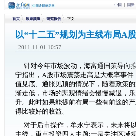
中国
|
国际
首页
股票频道
研究报告
正文
以“十二五”规划为主线布局A
>
>
>
2011-11-01 10:57
针对今年市场波动，海富通国策导向
宁指出，A股市场震荡走高是大概率事件
值见底、通胀见顶的情况下，随着政策的
渐走低，市场的悲观情绪会慢慢减退，乐
升。此时如果能提前布局一些有前途的产
得比较好的收益。
对于后市操作，牟永宁表示，未来将以
主线，重点投资四大主题:一是关注区域