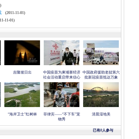
)
成
(2011-11-01)
1-11-01)
吉隆坡日出
中国疫苗为柬埔寨经济
中国政府援助老挝第六
社会活动重启带来信心
批新冠疫苗抵达万象
“海岸卫士”红树林
菲律宾——“不下车”宠
清晨湿地美
物秀
已有
0
人参与