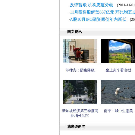
反弹暂歇 机构态度分歧
·
(2011-11-01
11月限售股解禁837亿元 环比增五
·
A股10月IPO融资额创年内新低
·
(201
图文资讯
菲律宾：防疫降级
坐上火车看老挝
新加坡经济第三季度同
南宁：城中生态美
比增长6.5%
我来说两句