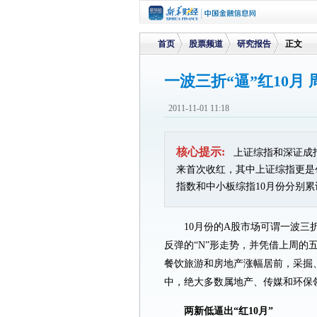
首页
股票频道
研究报告
正文
一波三折“逼”红10月
>
>
>
2011-11-01 11:18
核心提示:
上证综指和深证成指1
来首次收红，其中上证综指更是
指数和中小板综指10月份分别累计上
10月份的A股市场可谓一波
反弹的“N”形走势，并凭借上周的
餐饮旅游和房地产涨幅居前，采掘
中，绝大多数属地产、传媒和环保领
两新低逼出“红10月”