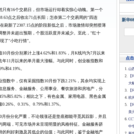
然只有16个交易日，但市场运行却着实惊心动魄。第一个
8.63点之后收出71点长阳；怎奈第二个交易周的“四连
新华0
刷新了2307.15点的阶段新低之后，市场激情却突然喷薄
调整并未超出预期，个股活跃度并未减少。至此，“红十
现了“小吃行情”。
0月份分别累计上涨4.62%和1.83%，月K线均为7月以来
点击
去年11月以来的单月最大涨幅。与此同时，创业板指数和
%和4.19%。
山
【
业指数中，仅有采掘指数10月份下跌2.21%，其余均实现上
大
信息服务、金融服务、公用事业、餐饮旅游和房地产，分
【
%、6.45%和5.82%；相比之下，有色金属、家用电器、黑色金属
杭
%、0.31%、0.79%和1.37%。
【
美
10月份分化严重，不论领涨还是垫底都能寻觅其踪影，并且
C
的两端，可见市场并未呈现明显的风格特征。金融服务跻
中
持的利好刺激及其低企的估值；与此同时，鉴于金融地产
新