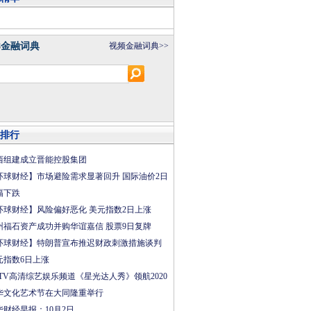
8金融词典
视频金融词典>>
排行
西组建成立晋能控股集团
环球财经】市场避险需求显著回升 国际油价2日
幅下跌
环球财经】风险偏好恶化 美元指数2日上涨
州福石资产成功并购华谊嘉信 股票9日复牌
环球财经】特朗普宣布推迟财政刺激措施谈判
元指数6日上涨
CTV高清综艺娱乐频道《星光达人秀》领航2020
华文化艺术节在大同隆重举行
华财经早报：10月2日