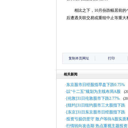
相比之下，10月份跌幅居前
后遭遇关联交易或重组中止等重大
复制本页网址
打印
相关新闻
东京股市日经股指早盘下跌0.75%
·
(
以“十二五”规划为主线布局A股
·
(201
[伦敦]31日伦敦股市下跌2.77%
·
(201
[纽约]31日纽约股市三大股指下跌
·
(
[东京]31日东京股市日经股指下跌
·
(
投资亏损仍坚守 散户等待A股实质
·
行情转向攻击期 热点重视主题投资
·