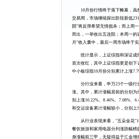
10月份行情终于落下帷幕，虽
交易周，市场继续探出阶段新低231
阴”将反弹希望无情扼杀；而上周一在
而出，一举收出五连阳；本周一的
月”收入囊中，最后一周市场终于实
统计显示，上证综指和深证成指1
首次收红，其中上证综指更是创下
中小板综指10月份分别累计上涨7.79
分行业来看，申万23个一级行
涨。其中，累计涨幅居前的分别为
别上涨10.22%、8.46%、7.08
和交运设备累计涨幅较小，分别上涨0.26
从行业表现来看，“五朵金花”
餐饮旅游和家用电器分列涨跌幅榜
身涨幅前三甲，无疑得益于汇金增