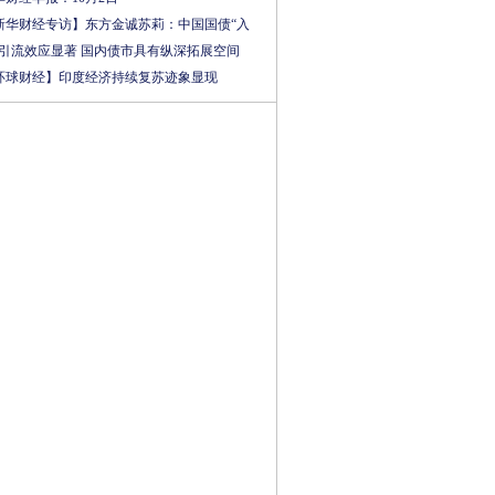
新华财经专访】东方金诚苏莉：中国国债“入
”引流效应显著 国内债市具有纵深拓展空间
环球财经】印度经济持续复苏迹象显现