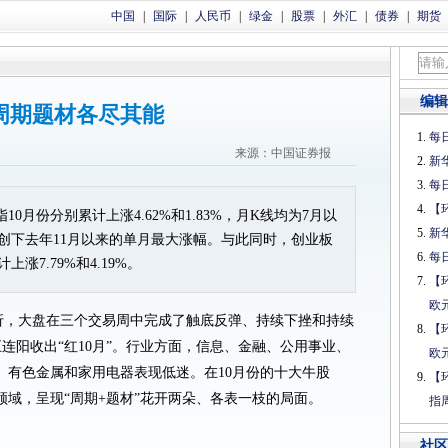
中国
|
国际
|
人民币
|
绿金
|
股票
|
外汇
|
债券
|
期货
编辑
 周期题材各尽其能
每日
来源：中国证券报
新
每日
【
0月份分别累计上涨4.62%和1.83%，月K线均为7月以
新
创下去年11月以来的单月最大涨幅。与此同时，创业板
每日
涨7.79%和4.19%。
【
欧
三折，大盘在三个交易周中完成了触底反弹、持续下挫和持续
【
五连阳收出“红10月”。行业方面，信息、金融、公用事业、
欧
、有色金属和家用电器表现低迷。在10月份的十大牛股
【
域，呈现“周期+题材”花开两朵、各表一枝的局面。
指
社区