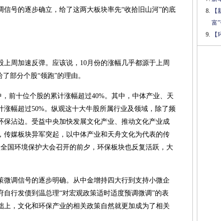
调信号的逐步确立，给了这两大板块率先“收拾旧山河”的底
【
富
【
股上周加速反弹。应该说，10月份的涨幅几乎都源于上周
给了部分个股“领跑”的理由。
中，前十位个股的累计涨幅超过40%。其中，中体产业、天
计涨幅超过50%。纵观这十大牛股所属行业及领域，除了频
环保沾边。受益中央加快发展文化产业、推动文化产业成
，传媒板块异军突起，以中体产业和天舟文化为代表的传
次全国环境保护大会召开的前夕，环保板块也反复活跃，大
策微调信号的逐步明确。从中金增持四大行到支持小微企
府自行发债到温总理“对宏观政策适时适度预调微调”的表
础上，文化和环保产业的相关政策自然就更加成为了相关