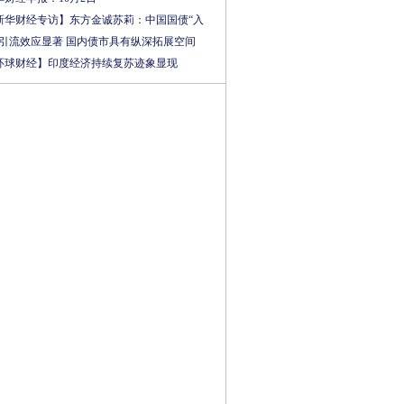
新华财经专访】东方金诚苏莉：中国国债“入
”引流效应显著 国内债市具有纵深拓展空间
环球财经】印度经济持续复苏迹象显现