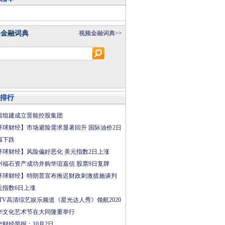
8金融词典
视频金融词典>>
排行
西组建成立晋能控股集团
环球财经】市场避险需求显著回升 国际油价2日
幅下跌
环球财经】风险偏好恶化 美元指数2日上涨
州福石资产成功并购华谊嘉信 股票9日复牌
环球财经】特朗普宣布推迟财政刺激措施谈判
元指数6日上涨
CTV高清综艺娱乐频道《星光达人秀》领航2020
华文化艺术节在大同隆重举行
华财经早报：10月2日