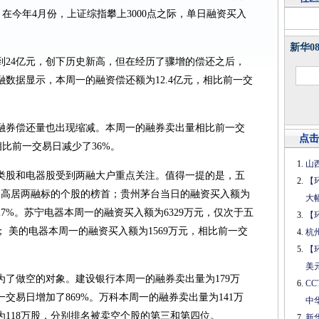
%。在今年4月份，上证综指攀上3000点之际，单日融资买入
新华0
到24亿元，创下历史新高，但在经历了骤增的偿还之后，
数据显示，本周一的融资偿还额为12.4亿元，相比前一交
融券偿还量也出现缩减。本周一的融券卖出量相比前一交
点击
相比前一交易日减少了36%。
山
类股和电器股受到两融大户重点关注。值得一提的是，五
【
，高居两融标的个股的榜首；贵州茅台当日的融资买入额为
大
27%。苏宁电器本周一的融资买入额为6329万元，仅次于五
【
 美的电器本周一的融资买入额为1569万元，相比前一交
杭
【
美
为了做空的对象。建设银行本周一的融券卖出量为179万
C
交易日增加了869%。万科本周一的融券卖出量为141万
中
118万股，分别排名被卖空个股的第三和第四位。
新