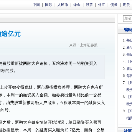
中国
|
国际
|
人民币
|
绿金
|
股票
|
外汇
|
债券
|
期货
编辑
额逾亿元
每日
来源：上海证券报
新
每日
【
消费股重新被两融大户追捧，五粮液本周一的融资买入
新
融标的股。
每日
【
，上攻开始变得犹疑，两市股指横盘整理，两融大户也有所
欧
示，本周一的融资买入金额、融券卖出量均相比前一交易
【
显时，消费股重新被两融大户追捧，五粮液本周一的融资买入
欧
标的股。
【
指
弹之后，两融大户做多情绪开始消退，单日融资买入额再
融数据显示，本周一的融资买入额为15.7亿元，而前一交易
社区