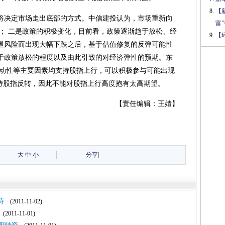
【
将决定市场走出底部的方式。中信建投认为，市场重新向
富
升； 二是政策的积极变化，目前看，政策逐渐趋于放松、经
【
退风险而出现大幅下跌之后，基于估值修复的反弹可能性
于政策放松的程度以及由此引致的对经济弹性的预期。东
流动性等主要因素均支持股指上行，可以积极参与可能出现
支持股指反转，因此不能对股指上行高度抱有太高期望。
【责任编辑：王婧】
大
中
小
分享
|
持
(2011-11-02)
(2011-11-01)