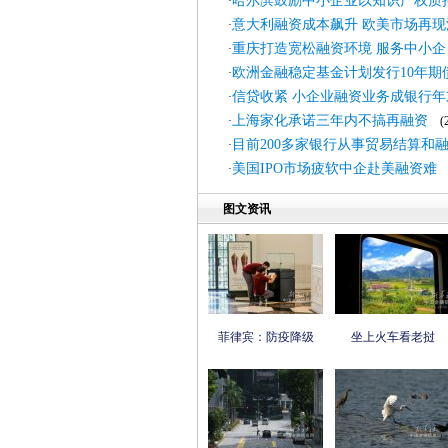
哈尔滨鼓励中小企业以知识产权质
·
意大利融资成本飙升 欧美市场再现
·
重庆打造宽松融资环境 服务中小企
·
欧洲金融稳定基金计划发行10年期
·
信贷收紧 小企业融资业务成银行年
·
上海家化承诺三年内不搞再融资
·
(20
目前200多家银行从事贸易结算和
·
美国IPO市场疲软中企赴美融资难
·
(
图文资讯
菲律宾：防疫降级
坐上火车看老挝