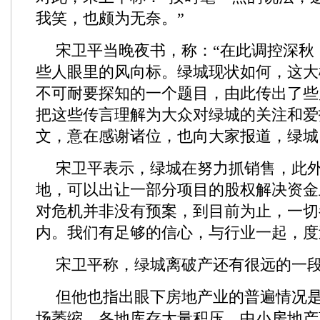
我笑，也颇为无奈。”
宋卫平当晚夜书，称：“在此调控深秋
些人眼里的风向标。绿城现状如何，这大
不可耐要探知的一个题目，由此传出了些
把这些传言理解为大众对绿城的关注和爱
文，意在感谢诸位，也向大家报道，绿城
宋卫平表示，绿城在努力抓销售，此
地，可以出让一部分项目的股权解决资金
对危机并非没有预案，到目前为止，一切
内。我们有足够的信心，与行业一起，度
宋卫平称，绿城离破产还有很远的一
但他也指出眼下房地产业的普遍情况
场萎缩，各地库存大量积压，中小房地产