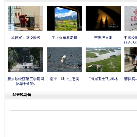
菲律宾：防疫降级
坐上火车看老挝
吉隆坡日出
中国疫
社会活
新加坡经济第三季度同
南宁：城中生态美
“海岸卫士”红树林
菲律宾
比增长6.5%
我来说两句