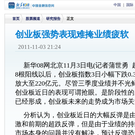
中国
|
国际
首页
股票频道
研究报告
正文
创业板强势表现难掩业绩疲软
>
>
>
2011-11-03 21:24
新华08网北京11月3日电(记者蒲世勇
8根阳线以后，创业板指数3日小幅下跌0.
放大至220亿元。尽管三季度业绩并不光
创业板近日的表现可谓抢眼。是阶段性的
已经形成，创业板未来的走势成为市场关
分析认为，创业板近日的大幅反弹是
激和前期的超跌反弹，但是由于业绩的持
市场本身的问题并没有解决，预计反弹恐