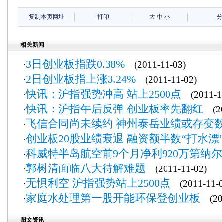
复制本页网址
打印
大
中
小
相关新闻
3日创业板指跌0.38%
·
(2011-11-03)
2日创业板指上涨3.24%
·
(2011-11-02)
快讯：沪指强势冲高 站上2500点
·
(2011-11
快讯：沪指午后反弹 创业板率先翻红
·
(20
飞信合同尚未续约 神州泰岳业绩或存变
·
创业板20股业绩衰退 融资额半数“打水漂
·
科威特半岛航空前9个月净利920万第纳尔
·
郭树清面临八大待解难题
·
(2011-11-02)
无惧利空 沪指强势站上2500点
·
(2011-11-0
家庭水处理第一股开能环保登创业板
·
(201
图文资讯