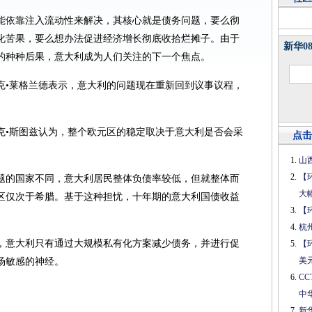
能依靠注入流动性来解决，其核心就是债务问题，要么彻
化苦果，要么想办法促进经济增长彻底收拾烂摊子。由于
新华0
的种种后果，意大利成为人们关注的下一个焦点。
克•莱格兰德表示，意大利的问题现在重新回到议事议程，
克•斯图兹认为，整个欧元区的稳定取决于意大利是否会采
点击
。
山
【
题的国家不同，意大利居民整体负债率较低，但就整体而
大
元区仅次于希腊。基于这种担忧，十年期的意大利国债收益
【
杭
，意大利只有通过大规模私有化方案减少债务，并进行促
【
美
场敏感的神经。
C
中
新