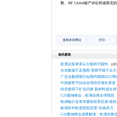
数、MF Global破产诉讼和迪斯
复制本页网址
打印
相关新闻
欧洲决策者承认分裂的可能性
·
(2011
非农数据不及预期 英镑守稳千点大
·
广交会数据预示短期内我国出口增
·
中国被寄予拉动全球经济增长厚望
·
经济疲弱下矿业仍捧 新材料成全球
·
G20戛纳峰会：欧洲自救全球联防
·
(
欧洲银行业资本重组前景叵测 救助
·
欧洲应对欧债危机恐需"自食其力"
·
(
G20戛纳峰会成果解读：欧洲自救
·