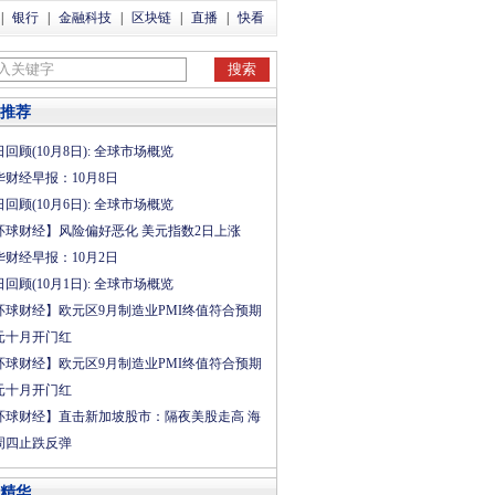
|
银行
|
金融科技
|
区块链
|
直播
|
快看
推荐
回顾(10月8日): 全球市场概览
华财经早报：10月8日
回顾(10月6日): 全球市场概览
环球财经】风险偏好恶化 美元指数2日上涨
华财经早报：10月2日
回顾(10月1日): 全球市场概览
环球财经】欧元区9月制造业PMI终值符合预期
元十月开门红
环球财经】欧元区9月制造业PMI终值符合预期
元十月开门红
环球财经】直击新加坡股市：隔夜美股走高 海
周四止跌反弹
精华