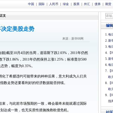
中国
|
国际
|
人民币
|
绿金
|
股票
|
外汇
|
债券
|
期货
正文
编辑
将决定美股走势
每日
来源：新华08网
新
每日
俞靓)截至10月4日的当周，道琼斯下跌2.03%，2011年仍然
【
新
跌1.86%，2011年仍然保持上涨1.25%；标准普尔500
每日
跌态势，幅度为0.35%。
【
消化了希腊违约可能带来的种种后果，意大利成为人们关
欧
0指数走势还要看利好的经济数据能否持续。
【
欧
【
指
期结束，与此前市场预期的一致，峰会最终未能就通过国际
机计划达成一致，也无实质性措施挽救欧债危机。
社区