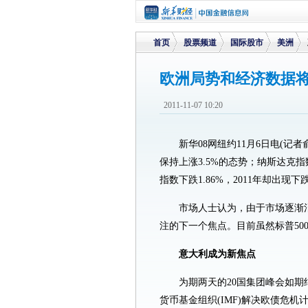
首页
股票频道
国际股市
美洲
欧洲局势和经济数据
>
>
>
>
2011-11-07 10:20
新华08网纽约11月6日电(记者
保持上涨3.5%的态势；纳斯达克指数下
指数下跌1.86%，2011年却出现下
市场人士认为，由于市场逐渐
注的下一个焦点。目前虽然标普50
意大利成为新焦点
为期两天的20国集团峰会如
货币基金组织(IMF)解决欧债危