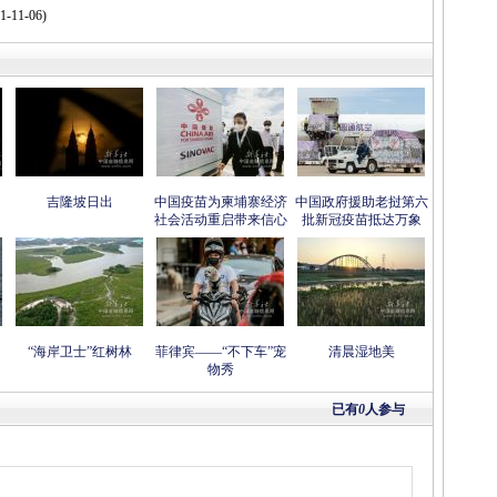
-11-06)
吉隆坡日出
中国疫苗为柬埔寨经济
中国政府援助老挝第六
社会活动重启带来信心
批新冠疫苗抵达万象
“海岸卫士”红树林
菲律宾——“不下车”宠
清晨湿地美
物秀
已有
0
人参与