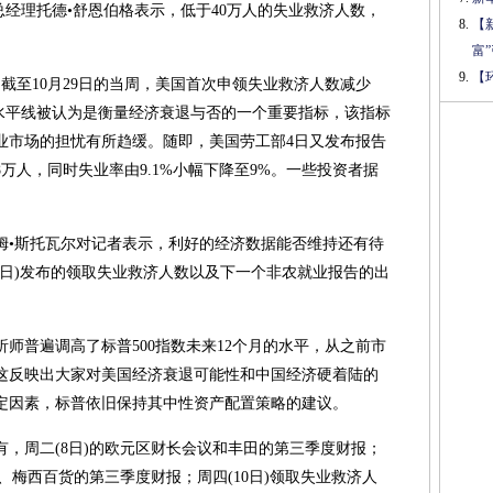
董事总经理托德•舒恩伯格表示，低于40万人的失业救济人数，
【
富
【
截至10月29日的当周，美国首次申领失业救济人数减少
万人的水平线被认为是衡量经济衰退与否的一个重要指标，该指标
业市场的担忧有所趋缓。随即，美国劳工部4日又发布报告
8万人，同时失业率由9.1%小幅下降至9%。一些投资者据
姆•斯托瓦尔对记者表示，利好的经济数据能否维持还有待
0日)发布的领取失业救济人数以及下一个非农就业报告的出
师普遍调高了标普500指数未来12个月的水平，从之前市
0点，这反映出大家对美国经济衰退可能性和中国经济硬着陆的
定因素，标普依旧保持其中性资产配置策略的建议。
，周二(8日)的欧元区财长会议和丰田的第三季度财报；
、梅西百货的第三季度财报；周四(10日)领取失业救济人