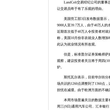
LandColt交易经纪公司的
让交易员终于有了乐观的理由。
美国劳工部3日发布数据显示，
9000人至39.7万人，由于40
近期首次低于40万人令投资者对就
称，美国10月份非农就业人数增加
此认为就业情况有所改观。
但是，标准普尔证券策略师萨
观察，建议投资者关注将于周四(1
炉。
斯托瓦尔表示，目前华尔街分析
场共识的1260点调整到了136
担忧在减缓。由于欧洲方面的不确
本周市场普遍关注的数据主要有
周三(9日)通用汽车公司、汇丰银行