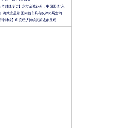
新华财经专访】东方金诚苏莉：中国国债“入
”引流效应显著 国内债市具有纵深拓展空间
环球财经】印度经济持续复苏迹象显现