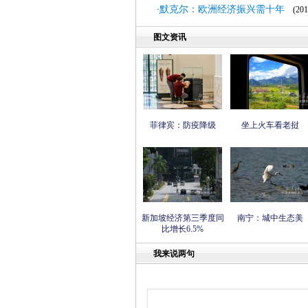
默克尔：欧洲经济振兴需十年
·
(2011
图文资讯
菲律宾：防疫降级
坐上火车看老挝
新加坡经济第三季度同
南宁：城中生态美
比增长6.5%
我来说两句