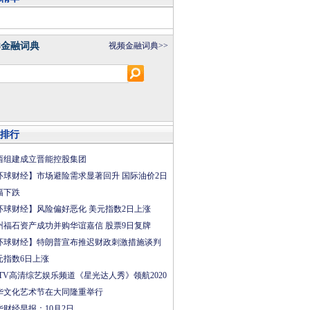
8金融词典
视频金融词典>>
排行
西组建成立晋能控股集团
环球财经】市场避险需求显著回升 国际油价2日
幅下跌
环球财经】风险偏好恶化 美元指数2日上涨
州福石资产成功并购华谊嘉信 股票9日复牌
环球财经】特朗普宣布推迟财政刺激措施谈判
元指数6日上涨
CTV高清综艺娱乐频道《星光达人秀》领航2020
华文化艺术节在大同隆重举行
华财经早报：10月2日