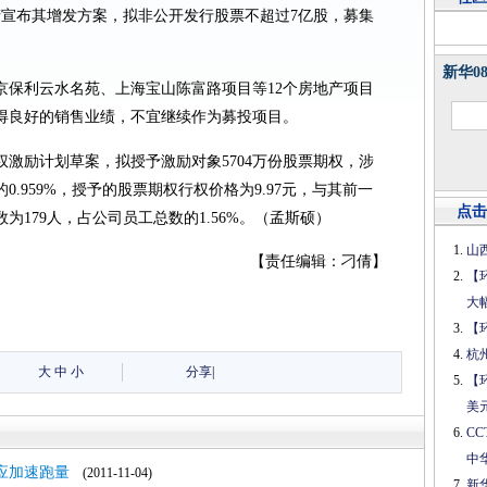
地产宣布其增发方案，拟非公开发行股票不超过7亿股，募集
新华0
京保利云水名苑、上海宝山陈富路项目等12个房地产项目
得良好的销售业绩，不宜继续作为募投项目。
激励计划草案，拟授予激励对象5704万份股票期权，涉
0.959%，授予的股票期权行权价格为9.97元，与其前一
点击
179人，占公司员工总数的1.56%。（孟斯硕）
山
【责任编辑：刁倩】
【
大
【
杭
大
中
小
分享
|
【
美
C
中
应加速跑量
(2011-11-04)
新