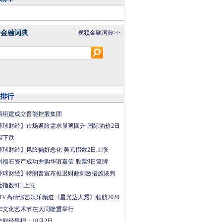
8金融词典
视频金融词典>>
排行
西组建成立晋能控股集团
环球财经】市场避险需求显著回升 国际油价2日
幅下跌
环球财经】风险偏好恶化 美元指数2日上涨
州福石资产成功并购华谊嘉信 股票9日复牌
环球财经】特朗普宣布推迟财政刺激措施谈判
元指数6日上涨
CTV高清综艺娱乐频道《星光达人秀》领航2020
华文化艺术节在大同隆重举行
华财经早报：10月2日