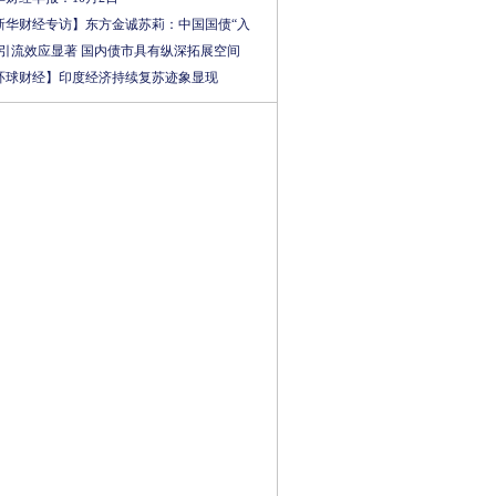
新华财经专访】东方金诚苏莉：中国国债“入
”引流效应显著 国内债市具有纵深拓展空间
环球财经】印度经济持续复苏迹象显现