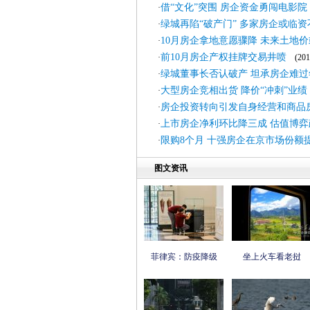
借“文化”突围 房企资金勇闯电影院
·
绿城再陷“破产门” 多家房企或临资
·
10月房企拿地意愿骤降 未来土地
·
前10月房企产权挂牌交易井喷
·
(2011
绿城董事长否认破产 坦承房企难过
·
大型房企竞相出货 降价“冲刺”业绩
·
房企投资转向引发自身经营和商品
·
上市房企净利环比降三成 估值博弈
·
限购8个月 十强房企在京市场份额
·
图文资讯
菲律宾：防疫降级
坐上火车看老挝