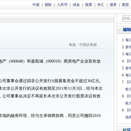
中国
|
国际
|
人民币
|
绿金
|
股票
|
外汇
|
债券
|
期货
编辑
每日
来源：中国证券报
新
每日
（600048）和嘉凯城（000918）两房地产企业宣布放
【
新
每日
9日公司董事会通过拟非公开发行A股募集资金不超过36亿元。
【
次非公开发行的决议有效期至2011年11月3日，经与本次
欧
，公司董事会决定不再延长本次非公开发行股票决议有效
【
欧
【
场的融资环境，经与主承销商协商，同意公司撤回2010
指
社区