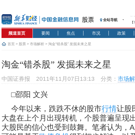
股票
全站导航
【
记
频道首页
要闻
焦点
市况
政策
【
济
首页
>
股票
>
市场解析
> 淘金“错杀股” 发掘未来之星
【
在
淘金“错杀股” 发掘未来之星
央
基
中国证券报
2011年11月07日13:13
分类：
市场解
沥
恒
□邵阳 文兴
济
今年以来，跌跌不休的股市
行情
让股
大盘在上个月出现转机，个股普遍呈现
大股民的信心也受到鼓舞。笔者认为，