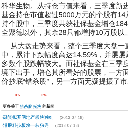
科华生物。从持仓市值来看，三季度新
基金持仓市值超过5000万元的个股有14
持个股中，三季度共获社保基金增仓1841
全聚德以外，其余28只都增持10万股以
从大盘走势来看，整个三季度大盘一
中，累计下跌幅度高达14.59%，并屡
多数个股跌幅较大。而社保基金在三季
境下出手，增仓其所看好的股票，一方
价抄底“错杀股”，另一方面无疑提振了
0%
0%
更多关于
错杀股
板块
的新闻
·
融资拟开闸地产板块独红
(2013-07-18)
·
港股科技板块一枝独秀
(2013-07-18)