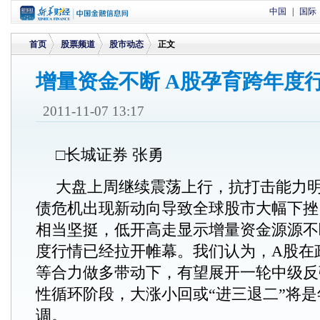
中国
|
国际
首页
股票频道
股市动态
正文
增量资金不断 A股孕育跨年度
>
>
>
2011-11-07 13:17
□长城证券 张勇
大盘上周继续震荡上行，抗打击能力
债危机出现新动向导致全球股市大幅下挫
相当坚挺，低开高走显示增量资金源源不
度行情已经拉开帷幕。我们认为，A股在
等合力做多带动下，有望展开一轮中级反
性循环阶段，大涨小回或“进三退二”将
调。