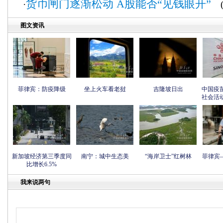
货币闸门逐渐松动 A股能否“见钱眼开”
·
(2
图文资讯
菲律宾：防疫降级
坐上火车看老挝
吉隆坡日出
中国疫
社会活
新加坡经济第三季度同
南宁：城中生态美
“海岸卫士”红树林
菲律宾
比增长6.5%
我来说两句