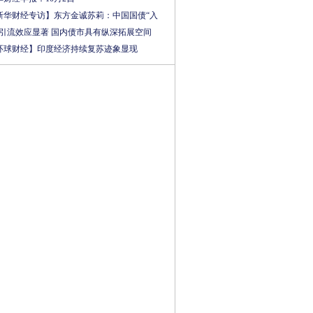
新华财经专访】东方金诚苏莉：中国国债“入
”引流效应显著 国内债市具有纵深拓展空间
环球财经】印度经济持续复苏迹象显现