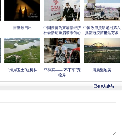
吉隆坡日出
中国疫苗为柬埔寨经济
中国政府援助老挝第六
社会活动重启带来信心
批新冠疫苗抵达万象
“海岸卫士”红树林
菲律宾——“不下车”宠
清晨湿地美
物秀
已有
0
人参与