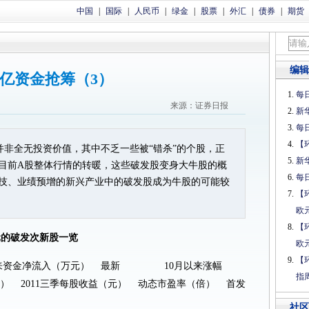
中国
|
国际
|
人民币
|
绿金
|
股票
|
外汇
|
债券
|
期货
编辑
9亿资金抢筹（3）
每日
来源：证券日报
新
每日
【
并非全无投资价值，其中不乏一些被“错杀”的个股，正
新
目前A股整体行情的转暖，这些破发股变身大牛股的概
每日
技、业绩预增的新兴产业中的破发股成为牛股的可能较
【
欧
【
万元的破发次新股一览
欧
【
资金净流入（万元） 最新 10月以来涨幅
指
2011三季每股收益（元） 动态市盈率（倍） 首发
社区