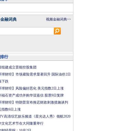
8金融词典
视频金融词典>>
排行
西组建成立晋能控股集团
环球财经】市场避险需求显著回升 国际油价2日
幅下跌
环球财经】风险偏好恶化 美元指数2日上涨
州福石资产成功并购华谊嘉信 股票9日复牌
环球财经】特朗普宣布推迟财政刺激措施谈判
元指数6日上涨
CTV高清综艺娱乐频道《星光达人秀》领航2020
华文化艺术节在大同隆重举行
华财经早报：10月2日