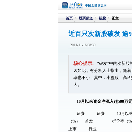
首页
股票频道
新股
正文
近百只次新股破发 逾
>
>
>
2011-11-16 08:30
核心提示:
“破发”中的次新股
因如此，有分析人士指出，随着
率也不小，其中，小盘股、高科
大。
10月以来资金净流入超500
证券 证券 10月以来
（%） 首发 折价率（%） 
上市 行业