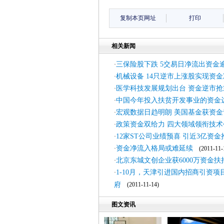
复制本页网址
打印
相关新闻
三保险股下跌 5交易日净流出资金
·
机械设备 14只逆市上涨股实现资
·
医学科技发展规划出台 资金逆市抢
·
中国今年投入扶贫开发事业的资金达
·
宏观数据日趋明朗 美国基金获资金
·
政策资金双给力 四大领域领衔技术
·
12家ST公司业绩预喜 引近3亿资金
·
资金净流入格局或难延续
·
(2011-11-
北京东城文创企业获6000万资金扶
·
1-10月，天津引进国内招商引资项目3
·
府
(2011-11-14)
图文资讯