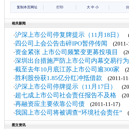
复制本页网址
打印
大
中
小
相关新闻
沪深上市公司停复牌提示（11月18日）
·
(2
四公司上会公告击碎IPO暂停传闻
·
(2011-1
资金紧张 上市公司频繁变更募投项目
·
(20
深圳出台措施严防上市公司内幕交易行为
·
截至去年10月底江苏上市公司逾300家
·
(20
胜利股份获1.85亿分红冲抵借款
·
(2011-11-
沪深上市公司停牌提示（11月17日）
·
(201
超七成上市公司社会责任报告不及格
·
(201
再融资应主要依靠公司债
·
(2011-11-17)
我国上市公司将被调查“环境社会责任”
·
(2
图文资讯