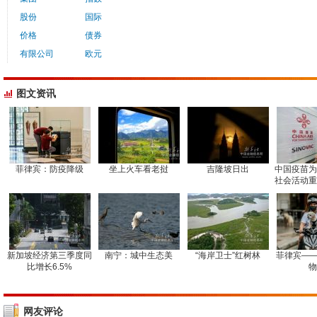
股份
国际
价格
债券
有限公司
欧元
图文资讯
菲律宾：防疫降级
坐上火车看老挝
吉隆坡日出
中国疫苗为
社会活动重
新加坡经济第三季度同
南宁：城中生态美
“海岸卫士”红树林
菲律宾——
比增长6.5%
物
网友评论