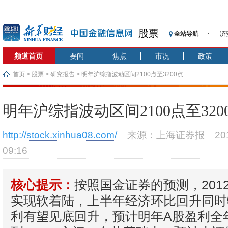
股票
济
全站导航
【
频道首页
要闻
焦点
市况
政策
记
【
首页
>
股票
>
研究报告
> 明年沪综指波动区间2100点至3200点
济
【
明年沪综指波动区间2100点至320
在
央
http://stock.xinhua08.com/
来源：上海证券报
2
基
09:16
沥
恒
济
按照国金证券的预测，201
核心提示：
实现软着陆，上半年经济环比回升同时
利有望见底回升，预计明年A股盈利全年