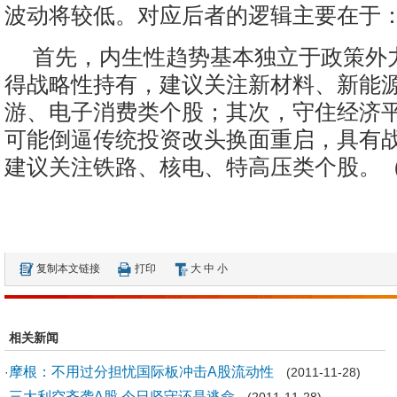
波动将较低。对应后者的逻辑主要在于
首先，内生性趋势基本独立于政策外
得战略性持有，建议关注新材料、新能
游、电子消费类个股；其次，守住经济
可能倒逼传统投资改头换面重启，具有
建议关注铁路、核电、特高压类个股。（
复制本文链接
打印
大
中
小
相关新闻
摩根：不用过分担忧国际板冲击A股流动性
·
(2011-11-28)
三大利空齐袭A股 今日坚守还是逃命