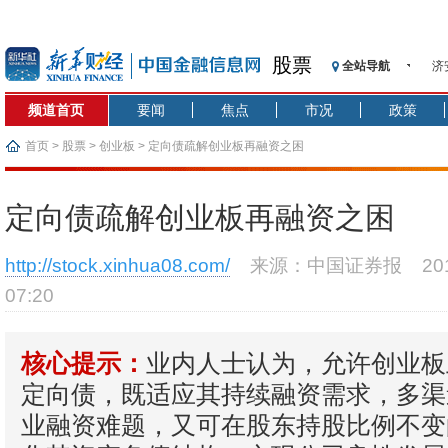
股票
全站导航
济
【
频道首页
要闻
焦点
市况
政策
记
【
首页
>
股票
>
创业板
> 定向债疏解创业板再融资之困
济
【
定向债疏解创业板再融资之困
在
央
http://stock.xinhua08.com/
来源：中国证券报
2
基
07:20
沥
恒
业内人士认为，允许创业板
核心提示：
定向债，既适应其持续融资需求，多渠
业融资难题，又可在股东持股比例不变