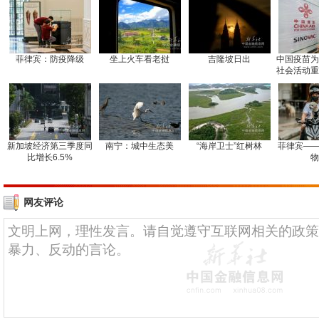
菲律宾：防疫降级
坐上火车看老挝
吉隆坡日出
中国疫苗为
社会活动重
新加坡经济第三季度同
南宁：城中生态美
“海岸卫士”红树林
菲律宾——
比增长6.5%
物
网友评论