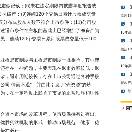
或虚假记载；(6)未在法定期限内披露年度报告或
【
4
公司破产；(9)连续120个交易日累计股票成交量
跌超1
日股权分布或股东人数不符合上市条件；(11)公司股
【
5
上述退市条件在主板的基础上已经增加了净资产为
10年
、连续120个交易日累计股票成交量低于100
【
6
跌超1
【
7
创业板退市制度与主板退市制度一脉相承，其框架
10年
也还存在一些问题，主要表现在退市效率较低，退
【
8
复杂，退市周期较长，存在上市公司通过各种手段
哥农产
司“停而不退”，并由此引发了“壳资源”的炒
每
9
行为，在一定程度上影响了市场的正常秩序和理性
周
配合资本市场的改革进程，使市场保持有进有出、
进优胜劣汰机制的形成，推动市场规范、健康、稳
度势在必行。