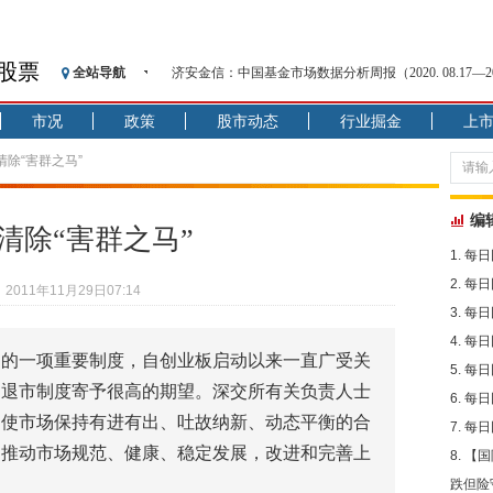
股票
济安金信：中国基金市场数据分析周报（2020. 08.17—2020
全站导航
【见·闻】疫情下，新加坡旅游业步履维艰
市况
政策
股市动态
行业掘金
上
记者手记：疫情下的香港零售业如何浴火重生？
【见·闻】疫情下一家香港传统零售商的转型突围之旅
清除“害群之马”
济安金信：中国基金市场数据分析周报（2020. 07.27—2020
【新华财经调查】同业存单、结构性存款玩起“跷跷板”
编
清除“害群之马”
在“隐秘的角落”
每日
央行公开市场净投放300亿元 短端资金利率明显下行
每日
2011年11月29日07:14
基本面及股市双轮冲击 债市回调十年期债表现最弱
每日
沥青期货连续两日涨逾3% 沪银及两粕涨势喜人
每日
恒生聚源：北斗收官之星发射成功，全产业链解析
场的一项重要制度，自创业板启动以来一直广受关
每日
济安金信：中国基金市场数据分析周报（2020. 08.17—2020
的退市制度寄予很高的期望。深交所有关负责人士
每日
，使市场保持有进有出、吐故纳新、动态平衡的合
每日
，推动市场规范、健康、稳定发展，改进和完善上
【国
跌但险