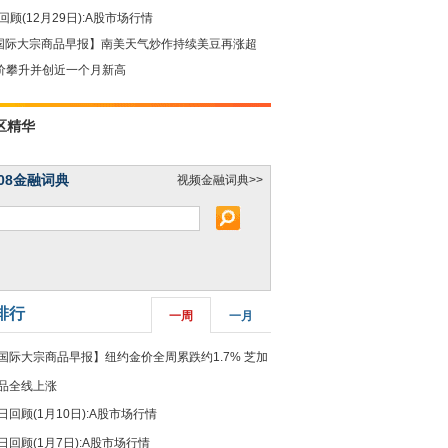
回顾(12月29日):A股市场行情
国际大宗商品早报】南美天气炒作持续美豆再涨超
油价攀升并创近一个月新高
区精华
08金融词典
视频金融词典>>
排行
一周
一月
国际大宗商品早报】纽约金价全周累跌约1.7% 芝加
品全线上涨
日回顾(1月10日):A股市场行情
日回顾(1月7日):A股市场行情