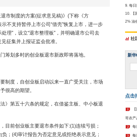
每日
【
退市制度的方案(征求意见稿)》(下称《方
2% 
表示不支持暂停上市公司“借壳”恢复上市，进一步
处理”，设立“退市整理板”，并明确退市公司去
社
成意见征集并上报证监会批准。
部门筹划多时的创业板退市新政即将落地。
新华
重要制度，自创业板启动以来一直广受关注，市场
寄予很高的期望。
点击
券法》第五十六条的规定，在借鉴主板、中小板退
【
1
哥农产
目前创业板主要退市条件如下:(1)连续亏损；
每
2
产为负；(4)审计报告为否定意见或拒绝表示意见；
每
3