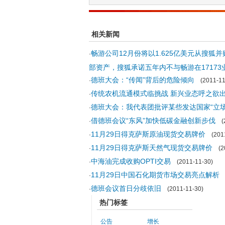
相关新闻
畅游公司12月份将以1.625亿美元从搜狐并购
·
部资产，搜狐承诺五年内不与畅游在1717
德班大会：“传闻”背后的危险倾向
·
(2011-11
传统农机流通模式临挑战 新兴业态呼之欲
·
德班大会：我代表团批评某些发达国家“立场
·
借德班会议“东风”加快低碳金融创新步伐
·
(2
11月29日得克萨斯原油现货交易牌价
·
(2011
11月29日得克萨斯天然气现货交易牌价
·
(20
中海油完成收购OPTI交易
·
(2011-11-30)
11月29日中国石化期货市场交易亮点解析
·
(
德班会议首日分歧依旧
·
(2011-11-30)
热门标签
公告
增长