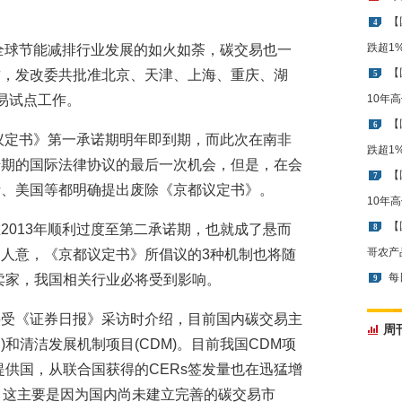
。
【
4
跌超1
，全球节能减排行业发展的如火如荼，碳交易也一
【
前，发改委共批准北京、天津、上海、重庆、湖
5
易试点工作。
10年
【
6
都议定书》第一承诺期明年即到期，而此次在南非
跌超1
诺期的国际法律协议的最后一次机会，但是，在会
【
7
斯、美国等都明确提出废除《京都议定书》。
10年
【
2013年顺利过度至第二承诺期，也就成了悬而
8
哥农产
人意，《京都议定书》所倡议的3种机制也将随
每
卖家，我国相关行业必将受到影响。
9
接受《证券日报》采访时介绍，目前国内碳交易主
周
R)和清洁发展机制项目(CDM)。目前我国CDM项
提供国，从联合国获得的CERs签发量也在迅猛增
，这主要是因为国内尚未建立完善的碳交易市