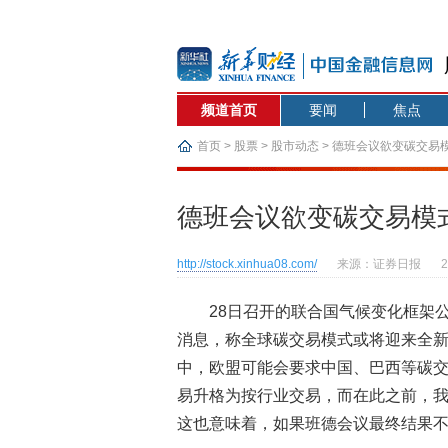
频道首页
要闻
焦点
首页
>
股票
>
股市动态
> 德班会议欲变碳交易
德班会议欲变碳交易模
http://stock.xinhua08.com/
来源：证券日报
28日召开的联合国气候变化框架
消息，称全球碳交易模式或将迎来全
中，欧盟可能会要求中国、巴西等碳交
易升格为按行业交易，而在此之前，
这也意味着，如果班德会议最终结果