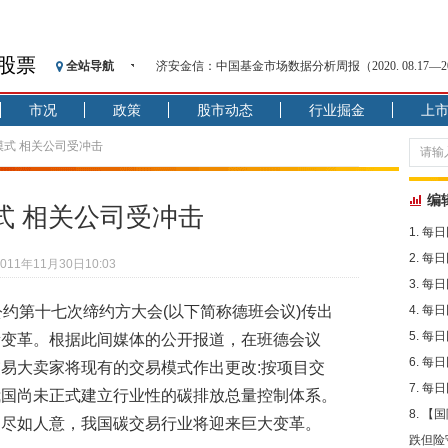
股票
全站导航
济安金信：中国基金市场数据分析周报（2020. 08.17—2020
【见·闻】疫情下，新加坡旅游业步履维艰
市况
政策
股市动态
行业掘金
上
记者手记：疫情下的香港零售业如何浴火重生？
【见·闻】疫情下一家香港传统零售商的转型突围之旅
模式 相关公司受冲击
济安金信：中国基金市场数据分析周报（2020. 07.27—2020
【新华财经调查】同业存单、结构性存款玩起“跷跷板”
编
式 相关公司受冲击
在“隐秘的角落”
每日
央行公开市场净投放300亿元 短端资金利率明显下行
每日
2011年11月30日10:03
基本面及股市双轮冲击 债市回调十年期债表现最弱
每日
沥青期货连续两日涨逾3% 沪银及两粕涨势喜人
公约第十七次缔约方大会(以下简称德班会议)传出
每日
恒生聚源：北斗收官之星发射成功，全产业链解析
每日
新变革。根据此间媒体的公开报道，在班德会议
每日
易大卖家将现有的交易模式作出更改:按项目交
每日
我国尚未正式建立行业性的碳排放总量控制体系。
【国
不尽如人意，我国碳交易行业将迎来巨大变革。
跌但险