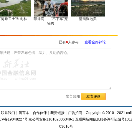
“海岸卫士”红树林
菲律宾——“不下车”宠
清晨湿地美
物秀
已有
0
人参与
查看全部评论
发言须知
┊
联系我们
┊
留言本
┊
合作伙伴
┊
我要链接
┊
广告招商
┊Copyright © 2010 - 2021 cnfi
CP备19048227号 京公网安备110102006349-1 互联网新闻信息服务许可证编号1012
03616号