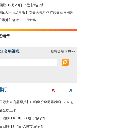
回顾(12月29日):A股市场行情
国际大宗商品早报】南美天气炒作持续美豆再涨超
油价攀升并创近一个月新高
区精华
08金融词典
视频金融词典>>
排行
一周
一月
国际大宗商品早报】纽约金价全周累跌约1.7% 芝加
品全线上涨
日回顾(1月10日):A股市场行情
日回顾(1月7日):A股市场行情