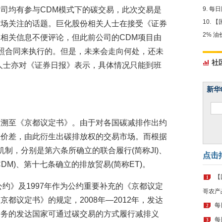
司均有参与CDM模式下的碳交易，此次交易是
每日
【
市场关注的话题。巨化股份相关人士在接受《证券
2% 
相关信息不便评论，但此前公司的CDM项目由
按照合同来执行的。但是，未来会走向何处，还未
社
人士亦对《证券日报》表示，具体情况只能到班
新华
追溯至《京都议定书》。由于对各国碳减排作出约
在价差，由此衍生出碳排放权的交易市场。而根据
制，分别是第六条所确立的联合履行(简称JI)、
点击
DM)、第十七条确立的排放贸易(简称ET)。
【
1
公约》及1997年作为公约重要补充的《京都议定
哥农产
都议定书》的规定，2008年—2012年，发达
每
2
义务的发达国家可通过碳交易的方式履行减排义
每
3