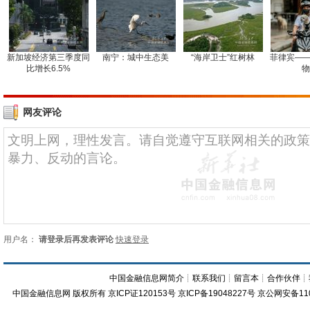
新加坡经济第三季度同
南宁：城中生态美
“海岸卫士”红树林
菲律宾——
比增长6.5%
物
网友评论
用户名：
请登录后再发表评论
快速登录
中国金融信息网简介
┊
联系我们
┊
留言本
┊
合作伙伴
┊
中国金融信息网
版权所有
京ICP证120153号
京ICP备19048227号 京公网安备11