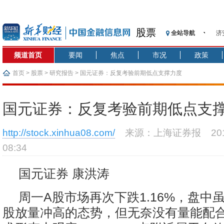
股票
全站导航
济
【
频道首页
要闻
焦点
市况
政策
记
【
首页
>
股票
>
研究报告
> 国元证券：反复考验前期低点支撑力度
济
【
国元证券：反复考验前期低点支
在
央
http://stock.xinhua08.com/
来源：上海证券报
2
基
08:34
沥
恒
国元证券 康洪涛
周一A股市场再次下跌1.16%，盘中
股放量冲高的态势，但无奈没有量能配