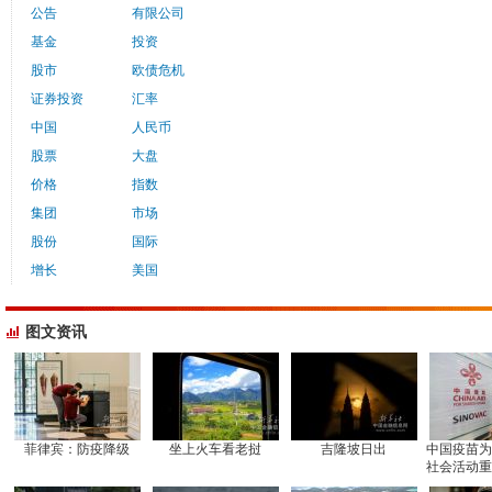
公告
有限公司
基金
投资
股市
欧债危机
证券投资
汇率
中国
人民币
股票
大盘
价格
指数
集团
市场
股份
国际
增长
美国
图文资讯
菲律宾：防疫降级
坐上火车看老挝
吉隆坡日出
中国疫苗为
社会活动重