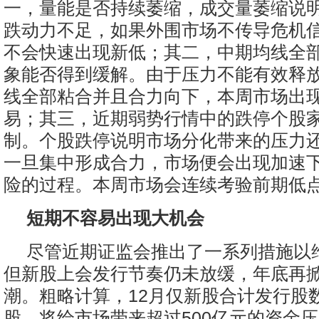
一，量能是否持续萎缩，成交量萎缩说
跌动力不足，如果外围市场不传导危机
不会快速出现新低；其二，中期均线全
象能否得到缓解。由于压力不能有效释
线全部粘合并且合力向下，本周市场出
易；其三，近期弱势行情中的跌停个股
制。个股跌停说明市场分化带来的压力
一旦集中形成合力，市场便会出现加速
险的过程。本周市场会连续考验前期低
短期不容易出现大机会
尽管近期证监会推出了一系列措施以
但新股上会发行节奏仍未放缓，年底再
潮。粗略计算，12月仅新股合计发行股数
股，将给市场带来超过500亿元的资金