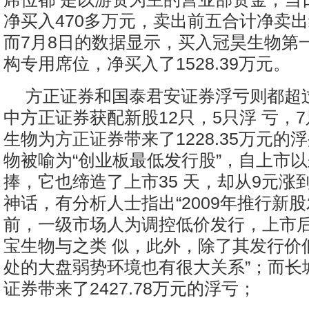
净买入470多万元，卖出前五合计净卖出约
而7月8日的数据显示，买入冠昊生物第
构专用席位，净买入了1528.39万元。
方正证券和国泰君安证券浮亏则都超过
中方正证券获配新股12只，5只浮 亏，
生物为方正证券带来了1228.35万元的
物被喻为“创业板最低发行股”，自上市
捧，它也缔造了上市35 天，却从9元涨到了
神话，有分析人士指出“2009年推行新
前，一级市场人为调控低价发行，上市
宝生物与之类 似，此外，除了其发行价
处的大盘弱势环境也有很大关系”；而长
证券带来了2427.78万元的浮亏；