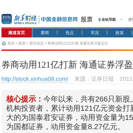
股票
全站导航
济
【
频道首页
要闻
焦点
市况
政策
记
【
首页
>
股票
>
股市动态
> 券商动用121亿打新 海通证券浮盈近亿
济
【
券商动用121亿打新 海通证券浮
在
央
http://stock.xinhua08.com/
来源：证券日报
201
基
沥
今年以来，共有266只新
恒
核心提示：
机构投资者，累计动用121亿元资金打
大的为国泰君安证券，动用资金量为15
为国都证券，动用资金量8.27亿元。