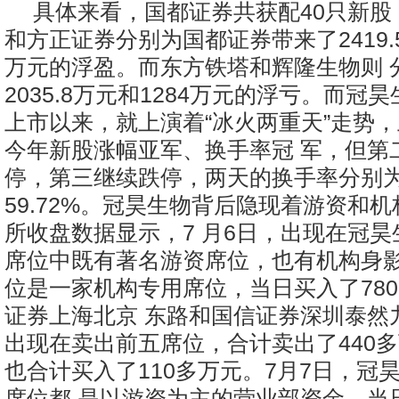
具体来看，国都证券共获配40只新股
和方正证券分别为国都证券带来了2419.5万
万元的浮盈。而东方铁塔和辉隆生物则 
2035.8万元和1284万元的浮亏。而冠
上市以来，就上演着“冰火两重天”走势
今年新股涨幅亚军、换手率冠 军，但第二
停，第三继续跌停，两天的换手率分别为2
59.72%。冠昊生物背后隐现着游资和
所收盘数据显示，7 月6日，出现在冠
席位中既有著名游资席位，也有机构身影
位是一家机构专用席位，当日买入了78
证券上海北京 东路和国信证券深圳泰然
出现在卖出前五席位，合计卖出了440
也合计买入了110多万元。7月7日，冠
席位都 是以游资为主的营业部资金，当