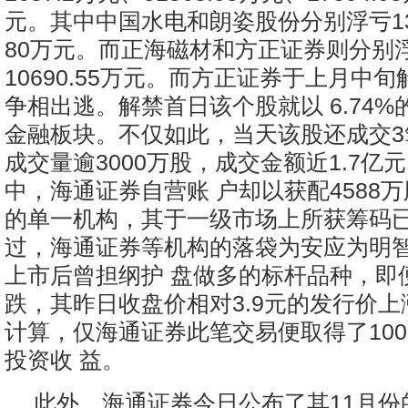
元。其中中国水电和朗姿股份分别浮亏137
80万元。而正海磁材和方正证券则分别浮
10690.55万元。而方正证券于上月中
争相出逃。解禁首日该个股就以 6.74%
金融板块。不仅如此，当天该股还成交3
成交量逾3000万股，成交金额近1.7亿
中，海通证券自营账 户却以获配4588
的单一机构，其于一级市场上所获筹码
过，海通证券等机构的落袋为安应为明智
上市后曾担纲护 盘做多的标杆品种，即
跌，其昨日收盘价相对3.9元的发行价上
计算，仅海通证券此笔交易便取得了100
投资收 益。
此外，海通证券今日公布了其11月份